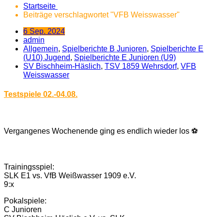
Startseite
Beiträge verschlagwortet "VFB Weisswasser"
6 Sep. 2024
admin
Allgemein
,
Spielberichte B Junioren
,
Spielberichte E
(U10) Jugend
,
Spielberichte E Junioren (U9)
SV Bischheim-Häslich
,
TSV 1859 Wehrsdorf
,
VFB
Weisswasser
Testspiele 02.-04.08.
Vergangenes Wochenende ging es endlich wieder los ⚽
Trainingsspiel:
SLK E1 vs. VfB Weißwasser 1909 e.V.
9:x
Pokalspiele:
C Junioren