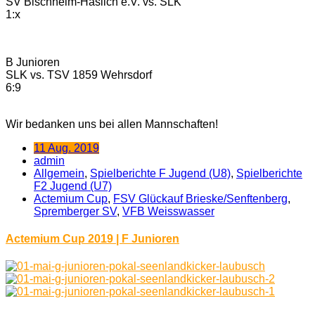
SV Bischheim-Häslich e.V. vs. SLK
1:x
B Junioren
SLK vs. TSV 1859 Wehrsdorf
6:9
Wir bedanken uns bei allen Mannschaften!
11 Aug. 2019
admin
Allgemein
,
Spielberichte F Jugend (U8)
,
Spielberichte
F2 Jugend (U7)
Actemium Cup
,
FSV Glückauf Brieske/Senftenberg
,
Spremberger SV
,
VFB Weisswasser
Actemium Cup 2019 | F Junioren