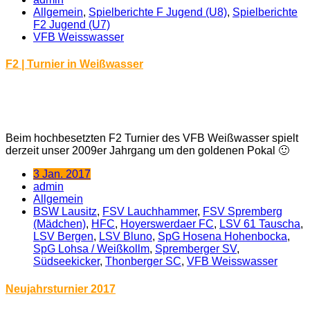
Allgemein
,
Spielberichte F Jugend (U8)
,
Spielberichte
F2 Jugend (U7)
VFB Weisswasser
F2 | Turnier in Weißwasser
Beim hochbesetzten F2 Turnier des VFB Weißwasser spielt
derzeit unser 2009er Jahrgang um den goldenen Pokal 🙂
3 Jan. 2017
admin
Allgemein
BSW Lausitz
,
FSV Lauchhammer
,
FSV Spremberg
(Mädchen)
,
HFC
,
Hoyerswerdaer FC
,
LSV 61 Tauscha
,
LSV Bergen
,
LSV Bluno
,
SpG Hosena Hohenbocka
,
SpG Lohsa / Weißkollm
,
Spremberger SV
,
Südseekicker
,
Thonberger SC
,
VFB Weisswasser
Neujahrsturnier 2017