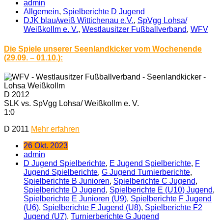
admin
Allgemein
,
Spielberichte D Jugend
DJK blau/weiß Wittichenau e.V.
,
SpVgg Lohsa/
Weißkollm e. V.
,
Westlausitzer Fußballverband
,
WFV
Die Spiele unserer Seenlandkicker vom Wochenende
(29.09. – 01.10.):
D 2012
SLK vs. SpVgg Lohsa/ Weißkollm e. V.
1:0
D 2011
Mehr erfahren
26 Okt. 2023
admin
D Jugend Spielberichte
,
E Jugend Spielberichte
,
F
Jugend Spielberichte
,
G Jugend Turnierberichte
,
Spielberichte B Junioren
,
Spielberichte C Jugend
,
Spielberichte D Jugend
,
Spielberichte E (U10) Jugend
,
Spielberichte E Junioren (U9)
,
Spielberichte F Jugend
(U6)
,
Spielberichte F Jugend (U8)
,
Spielberichte F2
Jugend (U7)
,
Turnierberichte G Jugend