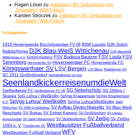
Hagen Löser
zu
Jubiläum | 80. Geburtstag von
„Urgestein“ Willi Fritsch
Karsten Stroczek
zu
Jubiläum | 80. Geburtstag von
„Urgestein“ Willi Fritsch
Schlagwörter
1919 Hoyerswerda
BSW Lausitz
DJK-Sokol-
Bischofswerdaer FV 08
DJK Blau-Weiß Wittichenau
Ralbitz/Horka
DJK blau/weiß
FSV Lauta
FSV
FSV Budissa Bautzen
Einheit Kamenz
Wittichenau e.V.
Spremberg
Hoyerswerdaer FC
Hoyerswerda FC
Hermsdorfer SV
Königswarthaer SV
LSV Bergen
LSV Bluno
Radeberger SV
SC 1911 Großröhrsdorf
Seenlandkicker on tour
SeenlandkickerreisenumdieWelt
SG Nebelschütz
SG Oßling /
Senftenberger FC
Senftenberger FC 08
Skaska
SpG Lohsa / Weißkollm
SpVgg Knappensee
SpVgg Knappensee
SpVgg Lohsa/ Weißkollm
SpVgg Lohsa/Weißkollm
e.V.
Stahl
SV Aufbau Deutschbaselitz
SV Blau Weiß
Rietschen
SV 1896 Großdubrau
Neschwitz
SV Burkau
SV Einheit Kamenz
SV Großräschen
SV Liegau-
SV Zeißig
SV Zeißig
SV Straßgräbchen
Augustusbad
SV Sankt Marienstern
Westlausitzer Fußballverband
1993 e. V.
Thonberger SC
WFV
Westlausitzer Fußball Verband