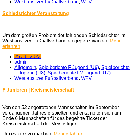
Westlausitzer Fußballverband
,
WFV
Schiedsrichter Veranstaltung
Um dem großen Problem der fehlenden Schiedsrichter im
Westlausitzer Fußballverband entgegenzuwirken,
Mehr
erfahren
25 Juli 2023
admin
Allgemein
,
Spielberichte F Jugend (U6)
,
Spielberichte
F Jugend (U8)
,
Spielberichte F2 Jugend (U7)
Westlausitzer Fußballverband
,
WFV
F Junioren | Kreismeisterschaft
Von den 52 angetretenen Mannschaften im September
vergangenen Jahres erspielten und erkämpften sich am
Ende 6 Mannschaften für das begehrte Ticket der
Kreismeisterschaft der Meisterligen.
Um es kurz zu machen:
Mehr erfahren