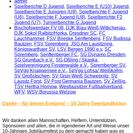
admin
Spielberichte D Jugend
,
Spielberichte E (U10) Jugend
,
Spielberichte E Junioren (U9)
,
Spielberichte F Jugend
(U6)
,
Spielberichte F Jugend (U8)
,
Spielberichte F2
Jugend (U7)
,
Turnierberichte G Jugend
Bischofswerdaer FV 08
,
DJK Blau-Weiß Wittichenau
,
DJK Sokol Ralbitz/Horka
,
Dresdner SC
,
FC
Lauchhammer
,
FSV Brieske Senftenberg
,
FSV Budissa
Bautzen
,
FSV Spremberg
,
JSG Am Lausitzring
,
Königswarthaer SV
,
LSV Bergen 1990 e.v
,
SC
Spremberg
,
Senftenberger FC
,
SG Dynamo Dresden
,
SG Grumbach e.V.
,
SG Oßling / Skaska
,
Spielvereinigung Finsterwalde e.V.
,
Spremberger SV
,
SpVgg Knappensee e.V.
,
SpVgg Lohsa/ Weißkollm
,
SV Großräschen
,
SV Grün‑Weiß Schwepnitz
,
SV
Lausitz Forst
,
SV Post Germania Bautzen
,
SV Zeißig
,
TSV Hertha Hornow
,
Westlausitzer Fußballverband
,
WFV
,
WSV Borussia Welzow
Danke – für dieses Ereignis! – 10 Jahre Seenlandkicker
Wir danken allen Mannschaften, Helfern, Unterstützen,
Sponsoren und allen, die in irgendeiner Art und Weise unser
10-Jähriges Jubiläumsfest zu dem gemacht haben was es