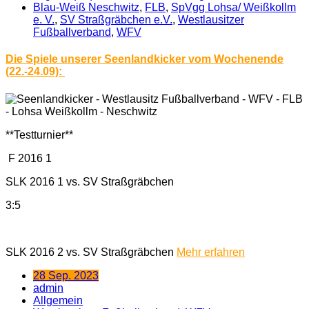
Blau-Weiß Neschwitz
,
FLB
,
SpVgg Lohsa/ Weißkollm
e. V.
,
SV Straßgräbchen e.V.
,
Westlausitzer
Fußballverband
,
WFV
Die Spiele unserer Seenlandkicker vom Wochenende
(22.-24.09):
**Testturnier**
F 2016 1
SLK 2016 1 vs. SV Straßgräbchen
3:5
SLK 2016 2 vs. SV Straßgräbchen
Mehr erfahren
28 Sep. 2023
admin
Allgemein