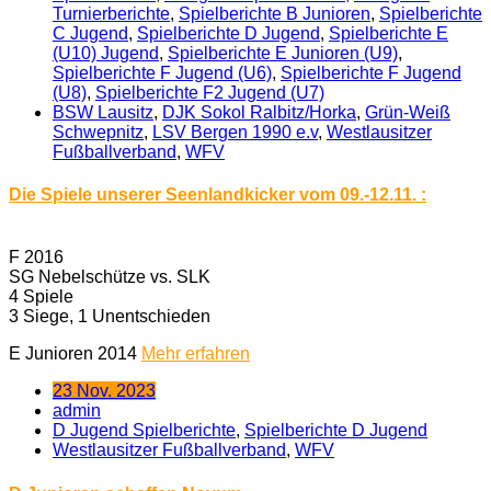
Turnierberichte
,
Spielberichte B Junioren
,
Spielberichte
C Jugend
,
Spielberichte D Jugend
,
Spielberichte E
(U10) Jugend
,
Spielberichte E Junioren (U9)
,
Spielberichte F Jugend (U6)
,
Spielberichte F Jugend
(U8)
,
Spielberichte F2 Jugend (U7)
BSW Lausitz
,
DJK Sokol Ralbitz/​Horka
,
Grün-Weiß
Schwepnitz
,
LSV Bergen 1990 e.v
,
Westlausitzer
Fußballverband
,
WFV
Die Spiele unserer Seenlandkicker vom 09.-12.11. :
F 2016
SG Nebelschütze vs. SLK
4 Spiele
3 Siege, 1 Unentschieden
E Junioren 2014
Mehr erfahren
23 Nov. 2023
admin
D Jugend Spielberichte
,
Spielberichte D Jugend
Westlausitzer Fußballverband
,
WFV