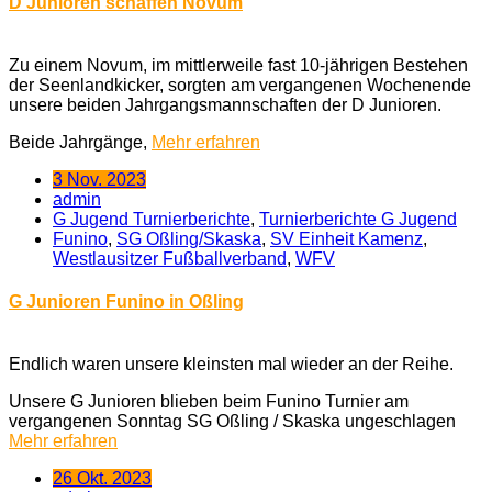
D Junioren schaffen Novum
Zu einem Novum, im mittlerweile fast 10-jährigen Bestehen
der Seenlandkicker, sorgten am vergangenen Wochenende
unsere beiden Jahrgangsmannschaften der D Junioren.
Beide Jahrgänge,
Mehr erfahren
3 Nov. 2023
admin
G Jugend Turnierberichte
,
Turnierberichte G Jugend
Funino
,
SG Oßling/Skaska
,
SV Einheit Kamenz
,
Westlausitzer Fußballverband
,
WFV
G Junioren Funino in Oßling
Endlich waren unsere kleinsten mal wieder an der Reihe.
Unsere G Junioren blieben beim Funino Turnier am
vergangenen Sonntag SG Oßling / Skaska ungeschlagen
Mehr erfahren
26 Okt. 2023