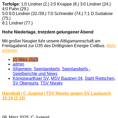
Torfolge:
1:0 Lindner (2.) 2:0 Knappe (8.) 3:0 Lindner (24.)
4:0 Pahn (29.)
5:0 6:0 Lindner (32./39.) 7:0 Schneider (74.) 7:1 D.Sudakow
(75.)
8:1 Lindner (77.)
Hohe Niederlage, trotzdem gelungener Abend
Mit großer Neugier fuhr unsere Altligamannschaft am
Freitagabend zur Ü35 des Drittligisten Energie Cottbus.
Mehr
erfahren
15 März 2025
admin
Allgemein
,
Seenlandgirls
,
Seenlandgirls -
Spielberichte und News
Königswarthaer SV
,
MSV Bautzen 04
,
Stahl Rietschen
,
SV Obergurig
,
TSV Niesky
Handball / C-Jugend / TSV Niesky gegen SV Laubusch
15:19 (2:14)
08. März 2025, C-Jugend