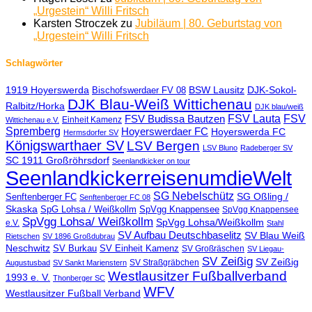
„Urgestein“ Willi Fritsch
Karsten Stroczek
zu
Jubiläum | 80. Geburtstag von
„Urgestein“ Willi Fritsch
Schlagwörter
1919 Hoyerswerda
BSW Lausitz
DJK-Sokol-
Bischofswerdaer FV 08
DJK Blau-Weiß Wittichenau
Ralbitz/Horka
DJK blau/weiß
FSV Lauta
FSV
FSV Budissa Bautzen
Einheit Kamenz
Wittichenau e.V.
Spremberg
Hoyerswerdaer FC
Hoyerswerda FC
Hermsdorfer SV
Königswarthaer SV
LSV Bergen
LSV Bluno
Radeberger SV
SC 1911 Großröhrsdorf
Seenlandkicker on tour
SeenlandkickerreisenumdieWelt
SG Nebelschütz
SG Oßling /
Senftenberger FC
Senftenberger FC 08
Skaska
SpG Lohsa / Weißkollm
SpVgg Knappensee
SpVgg Knappensee
SpVgg Lohsa/ Weißkollm
SpVgg Lohsa/Weißkollm
e.V.
Stahl
SV Aufbau Deutschbaselitz
SV Blau Weiß
Rietschen
SV 1896 Großdubrau
Neschwitz
SV Burkau
SV Einheit Kamenz
SV Großräschen
SV Liegau-
SV Zeißig
SV Zeißig
SV Straßgräbchen
Augustusbad
SV Sankt Marienstern
Westlausitzer Fußballverband
1993 e. V.
Thonberger SC
WFV
Westlausitzer Fußball Verband