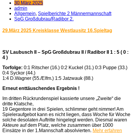
30 März 2025
admin
Allgemein
,
Spielberichte 2 Männermannschaft
SpG Großdubrau/Radibor 2.
29.März 2025 Kreisklasse Westlausitz 16.Spieltag
SV Laubusch II – SpG Großdubrau II / Radibor II 1 : 5 ( 0 :
4 )
Torfolge:
0:1 Ritscher (16.) 0:2 Kuckel (31.) 0:3 Puppe (33.)
0:4 Syckor (44.)
1:4 D.Wagner (55./Elfm.) 1:5 Jatzwauk (88.)
Erneut enttäuschendes Ergebnis !
Im dritten Rückrundenspiel kassierte unsere „Zweite“ die
dritte Klatsche,
19 Gegentore in drei Spielen, schlimmer geht nimmer! Am
Spieleraufgebot kann es nicht liegen, dass Woche für Woche
solche desolaten Auftritte hingelegt werden. Diesmal waren
Akteure auf dem Platz, welche zusammen über 1000
Einsätze in der 1.Mannschaft absolvierten.
Mehr erfahren