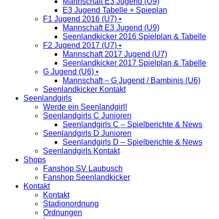
Mannschaft E3 Jugend (U9)
E3 Jugend Tabelle + Spieplan
F1 Jugend 2016 (U7) •
Mannschaft E3 Jugend (U9)
Seenlandkicker 2016 Spielplan & Tabelle
F2 Jugend 2017 (U7) •
Mannschaft 2017 Jugend (U7)
Seenlandkicker 2017 Spielplan & Tabelle
G Jugend (U6) •
Mannschaft – G Jugend / Bambinis (U6)
Seenlandkicker Kontakt
Seenlandgirls
Werde ein Seenlandgirl!
Seenlandgirls C Junioren
Seenlandgirls C – Spielberichte & News
Seenlandgirls D Junioren
Seenlandgirls D – Spielberichte & News
Seenlandgirls Kontakt
Shops
Fanshop SV Laubusch
Fanshop Seenlandkicker
Kontakt
Kontakt
Stadionordnung
Ordnungen