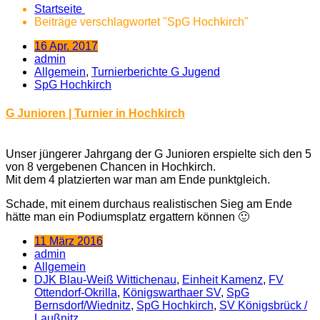
Startseite
Beiträge verschlagwortet "SpG Hochkirch"
16 Apr. 2017
admin
Allgemein
,
Turnierberichte G Jugend
SpG Hochkirch
G Junioren | Turnier in Hochkirch
Unser jüngerer Jahrgang der G Junioren erspielte sich den 5
von 8 vergebenen Chancen in Hochkirch.
Mit dem 4 platzierten war man am Ende punktgleich.
Schade, mit einem durchaus realistischen Sieg am Ende
hätte man ein Podiumsplatz ergattern können 🙂
11 März 2016
admin
Allgemein
DJK Blau-Weiß Wittichenau
,
Einheit Kamenz
,
FV
Ottendorf-Okrilla
,
Königswarthaer SV
,
SpG
Bernsdorf/Wiednitz
,
SpG Hochkirch
,
SV Königsbrück /​
Laußnitz