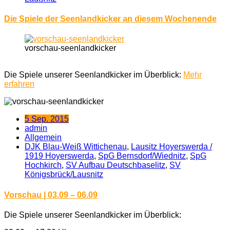
Die Spiele der Seenlandkicker an diesem Wochenende
vorschau-seenlandkicker
Die Spiele unserer Seenlandkicker im Überblick:
Mehr
erfahren
5 Sep. 2015
admin
Allgemein
DJK Blau-Weiß Wittichenau
,
Lausitz Hoyerswerda /
1919 Hoyerswerda
,
SpG Bernsdorf/Wiednitz
,
SpG
Hochkirch
,
SV Aufbau Deutschbaselitz
,
SV
Königsbrück/Lausnitz
Vorschau | 03.09 – 06.09
Die Spiele unserer Seenlandkicker im Überblick: