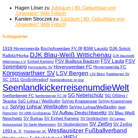
Hagen Löser
zu
Jubiläum | 80. Geburtstag von
„Urgestein“ Willi Fritsch
Karsten Stroczek
zu
Jubiläum | 80. Geburtstag von
„Urgestein“ Willi Fritsch
Schlagwörter
BSW Lausitz
DJK-Sokol-
1919 Hoyerswerda
Bischofswerdaer FV 08
DJK Blau-Weiß Wittichenau
Ralbitz/Horka
DJK blau/weiß
FSV Lauta
FSV
FSV Budissa Bautzen
Einheit Kamenz
Wittichenau e.V.
Spremberg
Hoyerswerdaer FC
Hoyerswerda FC
Hermsdorfer SV
Königswarthaer SV
LSV Bergen
LSV Bluno
Radeberger SV
SC 1911 Großröhrsdorf
Seenlandkicker on tour
SeenlandkickerreisenumdieWelt
SG Nebelschütz
SG Oßling /
Senftenberger FC
Senftenberger FC 08
Skaska
SpG Lohsa / Weißkollm
SpVgg Knappensee
SpVgg Knappensee
SpVgg Lohsa/ Weißkollm
SpVgg Lohsa/Weißkollm
e.V.
Stahl
SV Aufbau Deutschbaselitz
SV Blau Weiß
Rietschen
SV 1896 Großdubrau
Neschwitz
SV Einheit Kamenz
SV Burkau
SV Großräschen
SV Liegau-
SV Zeißig
SV Zeißig
SV Straßgräbchen
Augustusbad
SV Sankt Marienstern
Westlausitzer Fußballverband
1993 e. V.
Thonberger SC
WFV