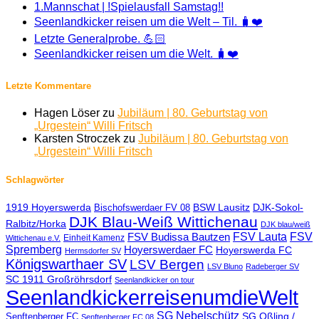
1.Mannschat | !Spielausfall Samstag!!
Seenlandkicker reisen um die Welt – Til. 🧳❤️
Letzte Generalprobe. 💪🏻
Seenlandkicker reisen um die Welt. 🧳❤️
Letzte Kommentare
Hagen Löser
zu
Jubiläum | 80. Geburtstag von
„Urgestein“ Willi Fritsch
Karsten Stroczek
zu
Jubiläum | 80. Geburtstag von
„Urgestein“ Willi Fritsch
Schlagwörter
1919 Hoyerswerda
BSW Lausitz
DJK-Sokol-
Bischofswerdaer FV 08
DJK Blau-Weiß Wittichenau
Ralbitz/Horka
DJK blau/weiß
FSV Lauta
FSV
FSV Budissa Bautzen
Einheit Kamenz
Wittichenau e.V.
Spremberg
Hoyerswerdaer FC
Hoyerswerda FC
Hermsdorfer SV
Königswarthaer SV
LSV Bergen
LSV Bluno
Radeberger SV
SC 1911 Großröhrsdorf
Seenlandkicker on tour
SeenlandkickerreisenumdieWelt
SG Nebelschütz
SG Oßling /
Senftenberger FC
Senftenberger FC 08