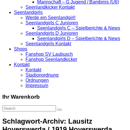
Mannschaft – G Jugend / Bambinis (U6)
Seenlandkicker Kontakt
Seenlandgirls
Werde ein Seenlandgirl!
Seenlandgirls C Junioren
Seenlandgirls C – Spielberichte & News
Seenlandgirls D Junioren
Seenlandgirls D – Spielberichte & News
Seenlandgirls Kontakt
Shops
Fanshop SV Laubusch
Fanshop Seenlandkicker
Kontakt
Kontakt
Stadionordnung
Ordnungen
Impressum
Ihr Warenkorb
Schlagwort-Archiv: Lausitz
Hoyerswerda / 1919 Hoyerswerda