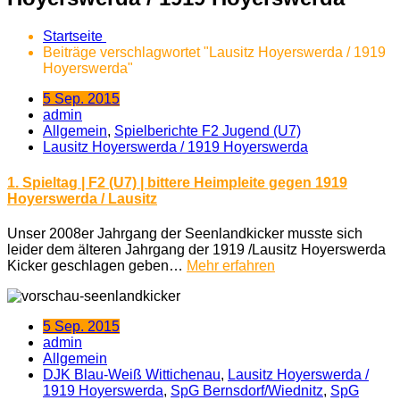
Startseite
Beiträge verschlagwortet "Lausitz Hoyerswerda / 1919
Hoyerswerda"
5 Sep. 2015
admin
Allgemein
,
Spielberichte F2 Jugend (U7)
Lausitz Hoyerswerda / 1919 Hoyerswerda
1. Spieltag | F2 (U7) | bittere Heimpleite gegen 1919
Hoyerswerda / Lausitz
Unser 2008er Jahrgang der Seenlandkicker musste sich
leider dem älteren Jahrgang der 1919 /Lausitz Hoyerswerda
Kicker geschlagen geben…
Mehr erfahren
5 Sep. 2015
admin
Allgemein
DJK Blau-Weiß Wittichenau
,
Lausitz Hoyerswerda /
1919 Hoyerswerda
,
SpG Bernsdorf/Wiednitz
,
SpG