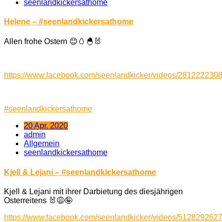
seenlandkickersathome
Helene – #seenlandkickersathome
Allen frohe Ostern
😊
🥚
🐣
🐰
https://www.facebook.com/seenlandkicker/videos/281222230
#
seenlandkickersathome
20 Apr. 2020
admin
Allgemein
seenlandkickersathome
Kjell & Lejani – #seenlandkickersathome
Kjell & Lejani mit ihrer Darbietung des diesjährigen
Osterreitens
🐰
😅
🤪
https://www.facebook.com/seenlandkicker/videos/512829262