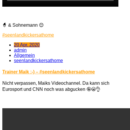
🧙
& Sohnemann
😊
#
seenlandkickersathome
20 Apr. 2020
admin
Allgemein
seenlandkickersathome
Trainer Maik :-) – #seenlandkickersathome
Nicht verpassen, Maiks Videochannel. Da kann sich
Eurosport und CNN noch was abgucken
🤪
😬
👌