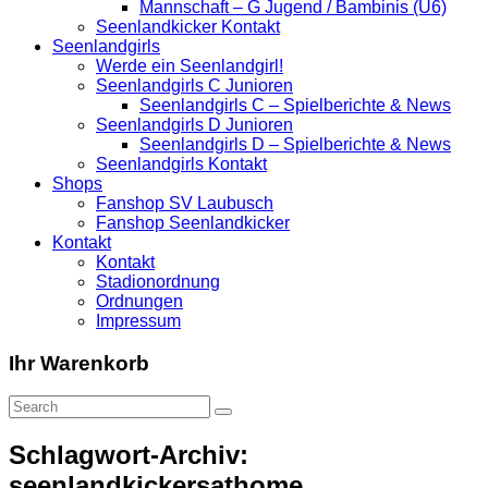
Mannschaft – G Jugend / Bambinis (U6)
Seenlandkicker Kontakt
Seenlandgirls
Werde ein Seenlandgirl!
Seenlandgirls C Junioren
Seenlandgirls C – Spielberichte & News
Seenlandgirls D Junioren
Seenlandgirls D – Spielberichte & News
Seenlandgirls Kontakt
Shops
Fanshop SV Laubusch
Fanshop Seenlandkicker
Kontakt
Kontakt
Stadionordnung
Ordnungen
Impressum
Ihr Warenkorb
Schlagwort-Archiv:
seenlandkickersathome