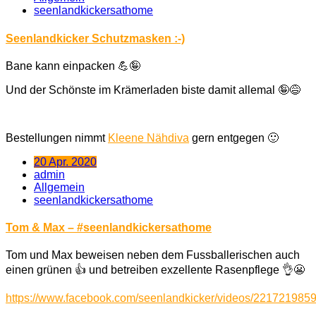
seenlandkickersathome
Seenlandkicker Schutzmasken :-)
Bane kann einpacken
💪
🤪
Und der Schönste im Krämerladen biste damit allemal
🤪
😅
Bestellungen nimmt
Kleene Nähdiva
gern entgegen
🙂
20 Apr. 2020
admin
Allgemein
seenlandkickersathome
Tom & Max – #seenlandkickersathome
Tom und Max beweisen neben dem Fussballerischen auch
einen grünen
👍
und betreiben exzellente Rasenpflege
👌
😬
https://www.facebook.com/seenlandkicker/videos/221721985