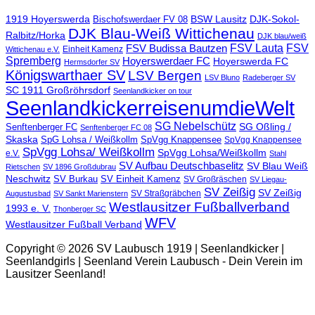
1919 Hoyerswerda
BSW Lausitz
DJK-Sokol-
Bischofswerdaer FV 08
DJK Blau-Weiß Wittichenau
Ralbitz/Horka
DJK blau/weiß
FSV Lauta
FSV
FSV Budissa Bautzen
Einheit Kamenz
Wittichenau e.V.
Spremberg
Hoyerswerdaer FC
Hoyerswerda FC
Hermsdorfer SV
Königswarthaer SV
LSV Bergen
LSV Bluno
Radeberger SV
SC 1911 Großröhrsdorf
Seenlandkicker on tour
SeenlandkickerreisenumdieWelt
SG Nebelschütz
SG Oßling /
Senftenberger FC
Senftenberger FC 08
Skaska
SpG Lohsa / Weißkollm
SpVgg Knappensee
SpVgg Knappensee
SpVgg Lohsa/ Weißkollm
SpVgg Lohsa/Weißkollm
e.V.
Stahl
SV Aufbau Deutschbaselitz
SV Blau Weiß
Rietschen
SV 1896 Großdubrau
Neschwitz
SV Burkau
SV Einheit Kamenz
SV Großräschen
SV Liegau-
SV Zeißig
SV Zeißig
SV Straßgräbchen
Augustusbad
SV Sankt Marienstern
Westlausitzer Fußballverband
1993 e. V.
Thonberger SC
WFV
Westlausitzer Fußball Verband
Copyright © 2026 SV Laubusch 1919 | Seenlandkicker |
Seenlandgirls | Seenland Verein Laubusch - Dein Verein im
Lausitzer Seenland!