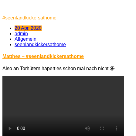
#
seenlandkickersathome
20 Apr. 2020
admin
Allgemein
seenlandkickersathome
Matthes – #seenlandkickersathome
Also an Torhütern hapert es schon mal nach nicht
🤪