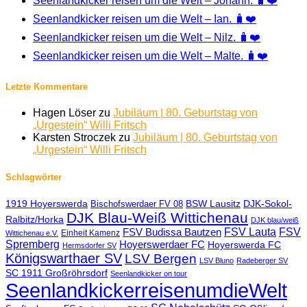
Seenlandkicker reisen um die Welt – Johann. 🧳❤️
Seenlandkicker reisen um die Welt – Ian. 🧳❤️
Seenlandkicker reisen um die Welt – Nilz. 🧳❤️
Seenlandkicker reisen um die Welt – Malte. 🧳❤️
Letzte Kommentare
Hagen Löser
zu
Jubiläum | 80. Geburtstag von
„Urgestein“ Willi Fritsch
Karsten Stroczek
zu
Jubiläum | 80. Geburtstag von
„Urgestein“ Willi Fritsch
Schlagwörter
1919 Hoyerswerda
BSW Lausitz
DJK-Sokol-
Bischofswerdaer FV 08
DJK Blau-Weiß Wittichenau
Ralbitz/Horka
DJK blau/weiß
FSV Lauta
FSV
FSV Budissa Bautzen
Einheit Kamenz
Wittichenau e.V.
Spremberg
Hoyerswerdaer FC
Hoyerswerda FC
Hermsdorfer SV
Königswarthaer SV
LSV Bergen
LSV Bluno
Radeberger SV
SC 1911 Großröhrsdorf
Seenlandkicker on tour
SeenlandkickerreisenumdieWelt