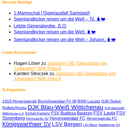
Neueste Beiträge
1.Mannschat | !Spielausfall Samstag!!
Seenlandkicker reisen um die Welt – Til. 🧳❤️
Letzte Generalprobe. 💪🏻
Seenlandkicker reisen um die Welt. 🧳❤️
Seenlandkicker reisen um die Welt – Johann. 🧳❤️
Letzte Kommentare
Hagen Löser
zu
Jubiläum | 80. Geburtstag von
„Urgestein“ Willi Fritsch
Karsten Stroczek
zu
Jubiläum | 80. Geburtstag von
„Urgestein“ Willi Fritsch
Schlagwörter
1919 Hoyerswerda
BSW Lausitz
DJK-Sokol-
Bischofswerdaer FV 08
DJK Blau-Weiß Wittichenau
Ralbitz/Horka
DJK blau/weiß
FSV Lauta
FSV
FSV Budissa Bautzen
Einheit Kamenz
Wittichenau e.V.
Spremberg
Hoyerswerdaer FC
Hoyerswerda FC
Hermsdorfer SV
Königswarthaer SV
LSV Bergen
LSV Bluno
Radeberger SV