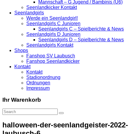
Mannschaft – G Jugend / Bambinis (U6)
Seenlandkicker Kontakt
Seenlandgirls
Werde ein Seenlandgirl!
Seenlandgirls C Junioren
Seenlandgirls C – Spielberichte & News
Seenlandgirls D Junioren
Seenlandgirls D – Spielberichte & News
Seenlandgirls Kontakt
Shops
Fanshop SV Laubusch
Fanshop Seenlandkicker
Kontakt
Kontakt
Stadionordnung
Ordnungen
Impressum
Ihr Warenkorb
halloween-der-seenlandgeister-2022-
laubusch-6