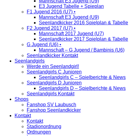
Mannschaft E3 Jugend (U9)
E3 Jugend Tabelle + Spieplan
F1 Jugend 2016 (U7) •
Mannschaft E3 Jugend (U9)
Seenlandkicker 2016 Spielplan & Tabelle
F2 Jugend 2017 (U7) •
Mannschaft 2017 Jugend (U7)
Seenlandkicker 2017 Spielplan & Tabelle
G Jugend (U6) •
Mannschaft – G Jugend / Bambinis (U6)
Seenlandkicker Kontakt
Seenlandgirls
Werde ein Seenlandgirl!
Seenlandgirls C Junioren
Seenlandgirls C – Spielberichte & News
Seenlandgirls D Junioren
Seenlandgirls D – Spielberichte & News
Seenlandgirls Kontakt
Shops
Fanshop SV Laubusch
Fanshop Seenlandkicker
Kontakt
Kontakt
Stadionordnung
Ordnungen