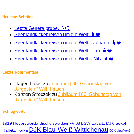
Neueste Beiträge
Letzte Generalprobe. 💪🏻
Seenlandkicker reisen um die Welt. 🧳❤️
Seenlandkicker reisen um die Welt – Johann. 🧳❤️
Seenlandkicker reisen um die Welt – Ian. 🧳❤️
Seenlandkicker reisen um die Welt – Nilz. 🧳❤️
Letzte Kommentare
Hagen Löser
zu
Jubiläum | 80. Geburtstag von
„Urgestein“ Willi Fritsch
Karsten Stroczek
zu
Jubiläum | 80. Geburtstag von
„Urgestein“ Willi Fritsch
Schlagwörter
1919 Hoyerswerda
BSW Lausitz
DJK-Sokol-
Bischofswerdaer FV 08
DJK Blau-Weiß Wittichenau
Ralbitz/Horka
DJK blau/weiß