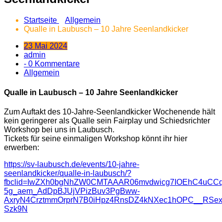
Startseite
Allgemein
Qualle in Laubusch – 10 Jahre Seenlandkicker
23 Mai 2024
admin
- 0 Kommentare
Allgemein
Qualle in Laubusch – 10 Jahre Seenlandkicker
Zum Auftakt des 10-Jahre-Seenlandkicker Wochenende hält
kein geringerer als Qualle sein Fairplay und Schiedsrichter
Workshop bei uns in Laubusch.
Tickets für seine einmaligen Workshop könnt ihr hier
erwerben:
https://sv-laubusch.de/events/10-jahre-
seenlandkicker/qualle-in-laubusch/?
fbclid=IwZXh0bgNhZW0CMTAAAR06mvdwicg7IOEhC4uCCq
5g_aem_AdDpBJUjVPizBuv3PgBww-
AxryN4CrztmmOrprN7B0iHpz4RnsDZ4kNXec1hOPC__RSex
Szk9N