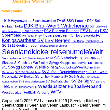
„Urgestein“ Willi Fritsch
Schlagwörter
1919 Hoyerswerda
BSW Lausitz
DJK-Sokol-
Bischofswerdaer FV 08
DJK Blau-Weiß Wittichenau
Ralbitz/Horka
DJK blau/weiß
FSV Lauta
FSV
FSV Budissa Bautzen
Einheit Kamenz
Wittichenau e.V.
Spremberg
Hoyerswerdaer FC
Hoyerswerda FC
Hermsdorfer SV
Königswarthaer SV
LSV Bergen
LSV Bluno
Radeberger SV
SC 1911 Großröhrsdorf
Seenlandkicker on tour
SeenlandkickerreisenumdieWelt
SG Nebelschütz
SG Oßling /
Senftenberger FC
Senftenberger FC 08
Skaska
SpG Lohsa / Weißkollm
SpVgg Knappensee
SpVgg Knappensee
SpVgg Lohsa/ Weißkollm
SpVgg Lohsa/Weißkollm
e.V.
Stahl
SV Aufbau Deutschbaselitz
SV Blau Weiß
Rietschen
SV 1896 Großdubrau
Neschwitz
SV Burkau
SV Einheit Kamenz
SV Großräschen
SV Liegau-
SV Zeißig
SV Zeißig
SV Straßgräbchen
Augustusbad
SV Sankt Marienstern
Westlausitzer Fußballverband
1993 e. V.
Thonberger SC
WFV
Westlausitzer Fußball Verband
Copyright © 2026 SV Laubusch 1919 | Seenlandkicker |
Seenlandgirls | Seenland Verein Laubusch - Dein Verein im
Lausitzer Seenland!