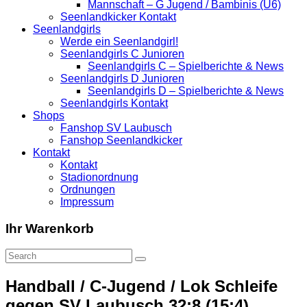
Mannschaft – G Jugend / Bambinis (U6)
Seenlandkicker Kontakt
Seenlandgirls
Werde ein Seenlandgirl!
Seenlandgirls C Junioren
Seenlandgirls C – Spielberichte & News
Seenlandgirls D Junioren
Seenlandgirls D – Spielberichte & News
Seenlandgirls Kontakt
Shops
Fanshop SV Laubusch
Fanshop Seenlandkicker
Kontakt
Kontakt
Stadionordnung
Ordnungen
Impressum
Ihr Warenkorb
Handball / C-Jugend / Lok Schleife
gegen SV Laubusch 32:8 (15:4)