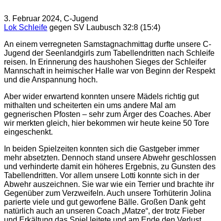
3. Februar 2024, C-Jugend
Lok Schleife
gegen SV Laubusch 32:8 (15:4)
An einem verregneten Samstagnachmittag durfte unsere C-
Jugend der Seenlandgirls zum Tabellendritten nach Schleife
reisen. In Erinnerung des haushohen Sieges der Schleifer
Mannschaft in heimischer Halle war von Beginn der Respekt
und die Anspannung hoch.
Aber wider erwartend konnten unsere Mädels richtig gut
mithalten und scheiterten ein ums andere Mal am
gegnerischen Pfosten – sehr zum Ärger des Coaches. Aber
wir merkten gleich, hier bekommen wir heute keine 50 Tore
eingeschenkt.
In beiden Spielzeiten konnten sich die Gastgeber immer
mehr absetzten. Dennoch stand unsere Abwehr geschlossen
und verhinderte damit ein höheres Ergebnis, zu Gunsten des
Tabellendritten. Vor allem unsere Lotti konnte sich in der
Abwehr auszeichnen. Sie war wie ein Terrier und brachte ihr
Gegenüber zum Verzweifeln. Auch unsere Torhüterin Jolina
parierte viele und gut geworfene Bälle. Großen Dank geht
natürlich auch an unseren Coach „Matze“, der trotz Fieber
und Erkältung das Spiel leitete und am Ende den Verlust