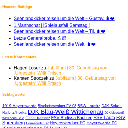
Neueste Beiträge
Seenlandkicker reisen um die Welt – Gustav. 🧳❤️
1.Mannschat | !Spielausfall Samstag!!
Seenlandkicker reisen um die Welt – Til. 🧳❤️
Letzte Generalprobe. 💪🏻
Seenlandkicker reisen um die Welt. 🧳❤️
Letzte Kommentare
Hagen Löser
zu
Jubiläum | 80. Geburtstag von
„Urgestein“ Willi Fritsch
Karsten Stroczek
zu
Jubiläum | 80. Geburtstag von
„Urgestein“ Willi Fritsch
Schlagwörter
1919 Hoyerswerda
BSW Lausitz
DJK-Sokol-
Bischofswerdaer FV 08
DJK Blau-Weiß Wittichenau
Ralbitz/Horka
DJK blau/weiß
FSV Lauta
FSV
FSV Budissa Bautzen
Einheit Kamenz
Wittichenau e.V.
Spremberg
Hoyerswerdaer FC
Hoyerswerda FC
Hermsdorfer SV