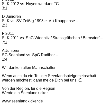
SLK 2012 vs. Hoyerswerdaer FC –
3:1
D Junioren
SLK vs. SV Zeißig 1993 e. V. / Knappense –
2:3
F 2011
SLK 2011 vs. SpG Wiednitz / Strassgräbchen / Bernsdorf –
7:2
A Junioren
SG Seenland vs. SpG Radibor –
1:4
Wir danken allen Mannschaften!
Wenn auch du ein Teil der Seenlandspielgemeinschaft
werden möchtest, dann melde Dich bei uns! 🙂
Von der Region, für die Region
Werde ein Seenlandkicker
www.seenlandkicker.de