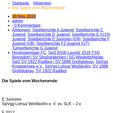
Startseite
Allgemein
Die Spiele vom Wochenende:
18 Nov. 2019
admin
- 0 Kommentare
Allgemein
,
Spielberichte A Jugend
,
Spielberichte C
Jugend
,
Spielberichte D Jugend
,
Spielberichte E (U10)
Jugend
,
Spielberichte E Junioren (U9)
,
Spielberichte F
Jugend (U8)
,
Spielberichte F2 Jugend (U7)
,
Turnierberichte G Jugend
Hoyerswerdaer FC
,
SpG BSW Lausitz 2016 TSG
Bernsdorf / SV Straßgräbchen / SG Wiednitz/Heide
,
SpG SV 1922 Radibor /​ SV 1896 Großdubrau
,
SpVgg
Knappensee e.V.
,
SpVgg Lohsa/ Weißkollm
,
SV 1896
Großdubrau
,
SV 1922 Radibor
Die Spiele vom Wochenende:
E Junioren
SpVgg Lohsa/ Weißkollm e. V. vs. SLK – 2:x
F 2012