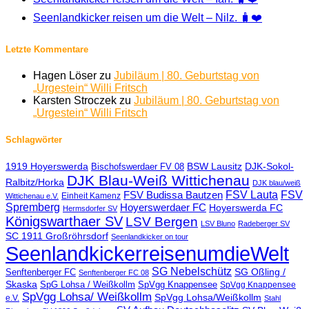
Seenlandkicker reisen um die Welt – Nilz. 🧳❤️
Letzte Kommentare
Hagen Löser
zu
Jubiläum | 80. Geburtstag von
„Urgestein“ Willi Fritsch
Karsten Stroczek
zu
Jubiläum | 80. Geburtstag von
„Urgestein“ Willi Fritsch
Schlagwörter
1919 Hoyerswerda
BSW Lausitz
DJK-Sokol-
Bischofswerdaer FV 08
DJK Blau-Weiß Wittichenau
Ralbitz/Horka
DJK blau/weiß
FSV Lauta
FSV
FSV Budissa Bautzen
Einheit Kamenz
Wittichenau e.V.
Spremberg
Hoyerswerdaer FC
Hoyerswerda FC
Hermsdorfer SV
Königswarthaer SV
LSV Bergen
LSV Bluno
Radeberger SV
SC 1911 Großröhrsdorf
Seenlandkicker on tour
SeenlandkickerreisenumdieWelt
SG Nebelschütz
SG Oßling /
Senftenberger FC
Senftenberger FC 08
Skaska
SpG Lohsa / Weißkollm
SpVgg Knappensee
SpVgg Knappensee
SpVgg Lohsa/ Weißkollm
SpVgg Lohsa/Weißkollm
e.V.
Stahl