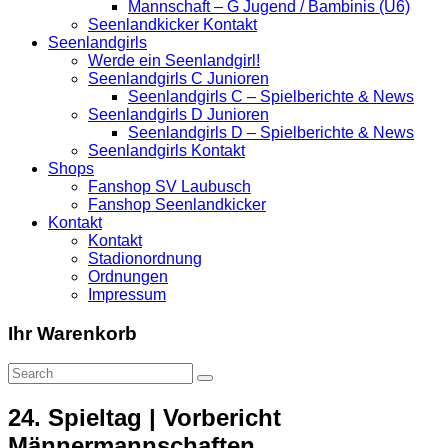
Mannschaft – G Jugend / Bambinis (U6)
Seenlandkicker Kontakt
Seenlandgirls
Werde ein Seenlandgirl!
Seenlandgirls C Junioren
Seenlandgirls C – Spielberichte & News
Seenlandgirls D Junioren
Seenlandgirls D – Spielberichte & News
Seenlandgirls Kontakt
Shops
Fanshop SV Laubusch
Fanshop Seenlandkicker
Kontakt
Kontakt
Stadionordnung
Ordnungen
Impressum
Ihr Warenkorb
24. Spieltag | Vorbericht
Männermannschaften