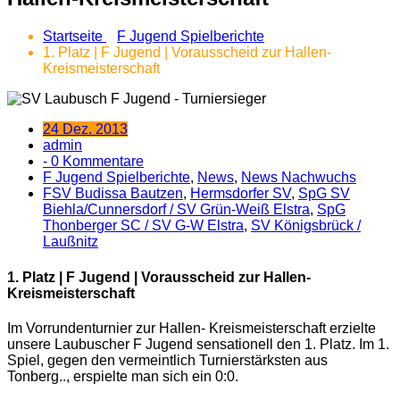
Startseite
F Jugend Spielberichte
1. Platz | F Jugend | Vorausscheid zur Hallen-
Kreismeisterschaft
24 Dez. 2013
admin
- 0 Kommentare
F Jugend Spielberichte
,
News
,
News Nachwuchs
FSV Budissa Bautzen
,
Hermsdorfer SV
,
SpG SV
Biehla/​Cunnersdorf /​ SV Grün-Weiß Elstra
,
SpG
Thonberger SC /​ SV G-W Elstra
,
SV Königsbrück /​
Laußnitz
1. Platz | F Jugend | Vorausscheid zur Hallen-
Kreismeisterschaft
Im Vorrundenturnier zur Hallen- Kreismeisterschaft erzielte
unsere Laubuscher F Jugend sensationell den 1. Platz. Im 1.
Spiel, gegen den vermeintlich Turnierstärksten aus
Tonberg..
, erspielte man sich ein 0:0.