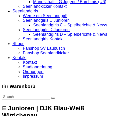
Mannschaft – G Jugend / Bambinis (U6)
Seenlandkicker Kontakt
Seenlandgirls
Werde ein Seenlandgirl!
Seenlandgirls C Junioren
Seenlandgirls C – Spielberichte & News
Seenlandgirls D Junioren
Seenlandgirls D – Spielberichte & News
Seenlandgirls Kontakt
Shops
Fanshop SV Laubusch
Fanshop Seenlandkicker
Kontakt
Kontakt
Stadionordnung
Ordnungen
Impressum
Ihr Warenkorb
E Junioren | DJK Blau-Weiß
Wittichenau