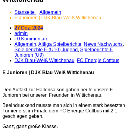
Startseite
Allgemein
E Junioren | DJK Blau-Weiß Wittichenau
27 Dez. 2024
admin
- 0 Kommentare
Allgemein
,
Altliga Spielberichte
,
News Nachwuchs
,
Spielberichte E (U10) Jugend
,
Spielberichte E
Junioren (U9)
DJK Blau-Weiß Wittichenau
,
FC Energie Cottbus
E Junioren | DJK Blau-Weiß Wittichenau
Den Auftakt zur Hallensaison gaben heute unsere E
Junioren bei unseren Freunden in Wittichenau.
Beeindruckend
musste man sich in einem stark besetzten
Turnier erst im Finale dem FC Energie Cottbus mit 2:1
geschlagen geben.
Ganz, ganz große Klasse.