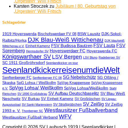
„Urgestein“ Willi Fritsch
Karsten Stroczek
zu
Jubiläum | 80. Geburtstag von
„Urgestein“ Willi Fritsch
Schlagwörter
1919 Hoyerswerda
BSW Lausitz
DJK-Sokol-
Bischofswerdaer FV 08
DJK Blau-Weiß Wittichenau
Ralbitz/Horka
DJK blau/weiß
FSV Lauta
FSV
FSV Budissa Bautzen
Einheit Kamenz
Wittichenau e.V.
Spremberg
Hoyerswerdaer FC
Hoyerswerda FC
Hermsdorfer SV
Königswarthaer SV
LSV Bergen
LSV Bluno
Radeberger SV
SC 1911 Großröhrsdorf
Seenlandkicker on tour
SeenlandkickerreisenumdieWelt
SG Nebelschütz
SG Oßling /
Senftenberger FC
Senftenberger FC 08
Skaska
SpG Lohsa / Weißkollm
SpVgg Knappensee
SpVgg Knappensee
SpVgg Lohsa/ Weißkollm
SpVgg Lohsa/Weißkollm
e.V.
Stahl
SV Aufbau Deutschbaselitz
SV Blau Weiß
Rietschen
SV 1896 Großdubrau
Neschwitz
SV Burkau
SV Einheit Kamenz
SV Großräschen
SV Liegau-
SV Zeißig
SV Zeißig
SV Straßgräbchen
Augustusbad
SV Sankt Marienstern
Westlausitzer Fußballverband
1993 e. V.
Thonberger SC
WFV
Westlausitzer Fußball Verband
Copyright © 2026 SV Laubusch 1919 | Seenlandkicker |