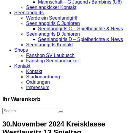
Mannschaft – G Jugend / Bambinis (U6)
Seenlandkicker Kontakt
Seenlandgirls
Werde ein Seenlandgirl!
Seenlandgirls C Junioren
Seenlandgirls C – Spielberichte & News
Seenlandgirls D Junioren
Seenlandgirls D – Spielberichte & News
Seenlandgirls Kontakt
Shops
Fanshop SV Laubusch
Fanshop Seenlandkicker
Kontakt
Kontakt
Stadionordnung
Ordnungen
Impressum
Ihr Warenkorb
30.November 2024 Kreisklasse
Westlausitz 13.Spieltag