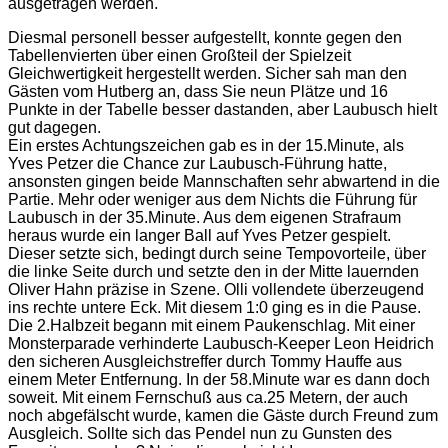
ausgetragen werden.
Diesmal personell besser aufgestellt, konnte gegen den
Tabellenvierten über einen Großteil der Spielzeit
Gleichwertigkeit hergestellt werden. Sicher sah man den
Gästen vom Hutberg an, dass Sie neun Plätze und 16
Punkte in der Tabelle besser dastanden, aber Laubusch hielt
gut dagegen.
Ein erstes Achtungszeichen gab es in der 15.Minute, als
Yves Petzer die Chance zur Laubusch-Führung hatte,
ansonsten gingen beide Mannschaften sehr abwartend in die
Partie. Mehr oder weniger aus dem Nichts die Führung für
Laubusch in der 35.Minute. Aus dem eigenen Strafraum
heraus wurde ein langer Ball auf Yves Petzer gespielt.
Dieser setzte sich, bedingt durch seine Tempovorteile, über
die linke Seite durch und setzte den in der Mitte lauernden
Oliver Hahn präzise in Szene. Olli vollendete überzeugend
ins rechte untere Eck. Mit diesem 1:0 ging es in die Pause.
Die 2.Halbzeit begann mit einem Paukenschlag. Mit einer
Monsterparade verhinderte Laubusch-Keeper Leon Heidrich
den sicheren Ausgleichstreffer durch Tommy Hauffe aus
einem Meter Entfernung. In der 58.Minute war es dann doch
soweit. Mit einem Fernschuß aus ca.25 Metern, der auch
noch abgefälscht wurde, kamen die Gäste durch Freund zum
Ausgleich. Sollte sich das Pendel nun zu Gunsten des