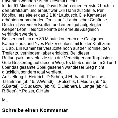
Favoriten wenden? Nein, diesmal nicht !
In der 61.Minute schlug David Schön einen Freistoß hoch in
den Strafraum und erneut war Olli Hahn zur Stelle. Per
Kopfball erzielte er das 2:1 für Laubusch. Die Kamenzer
erhöhten nunmehr den Druck aufs Laubuscher Gehäuse.
Doch mit vereinten Kräften und einem gut aufgelegten
Keeper Leon Heidrich konnte der erneute Ausgleich
verhindert werden.
Besser noch, in der 80.Minute konterten die Gastgeber
Kamenz aus und Yves Petzer schloss mit letzter Kraft zum
3:1 ab. Ein Kamenzer versuchte noch auf der Torlinie, den
Treffer zu verhindern, aber erfolglos. Bei dieser
Rettungsaktion verletzte sich der Verteidiger am Torpfosten.
Gute Besserung auf diesem Weg. Es blieb dann beim 3:1und
über das gesamte Spiel gesehen war dieser Sieg nicht
glücklich, sondern total verdient.
Aufstellung: L.Heidrich, D.Schön, J.Ehrhardt, T.Tusche,
T.Hartman (ab 46. V.Wendt), T.Pötschik, L.Mudra (ab 46.
S.Bartel), D.Sudakow (ab 46. E.Liebner), L.Lange (ab 46.
R.Beer), Y.Petzer, O.Hahn
ML
Schreibe einen Kommentar