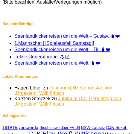
(Bitte beachten! Ausfälle/Verlegungen möglich)
Neueste Beiträge
Seenlandkicker reisen um die Welt – Gustav. 🧳❤️
1.Mannschat | !Spielausfall Samstag!!
Seenlandkicker reisen um die Welt – Til. 🧳❤️
Letzte Generalprobe. 💪🏻
Seenlandkicker reisen um die Welt. 🧳❤️
Letzte Kommentare
Hagen Löser
zu
Jubiläum | 80. Geburtstag von
„Urgestein“ Willi Fritsch
Karsten Stroczek
zu
Jubiläum | 80. Geburtstag von
„Urgestein“ Willi Fritsch
Schlagwörter
1919 Hoyerswerda
BSW Lausitz
DJK-Sokol-
Bischofswerdaer FV 08
DJK Blau-Weiß Wittichenau