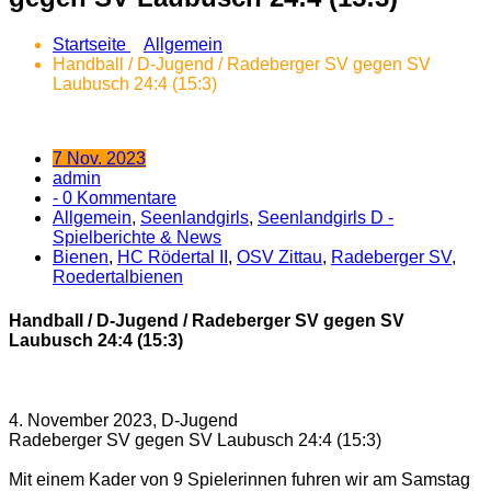
Startseite
Allgemein
Handball / D-Jugend / Radeberger SV gegen SV
Laubusch 24:4 (15:3)
7 Nov. 2023
admin
- 0 Kommentare
Allgemein
,
Seenlandgirls
,
Seenlandgirls D -
Spielberichte & News
Bienen
,
HC Rödertal II
,
OSV Zittau
,
Radeberger SV
,
Roedertalbienen
Handball / D-Jugend / Radeberger SV gegen SV
Laubusch 24:4 (15:3)
4. November 2023, D-Jugend
Radeberger SV gegen SV Laubusch 24:4 (15:3)
Mit einem Kader von 9 Spielerinnen fuhren wir am Samstag