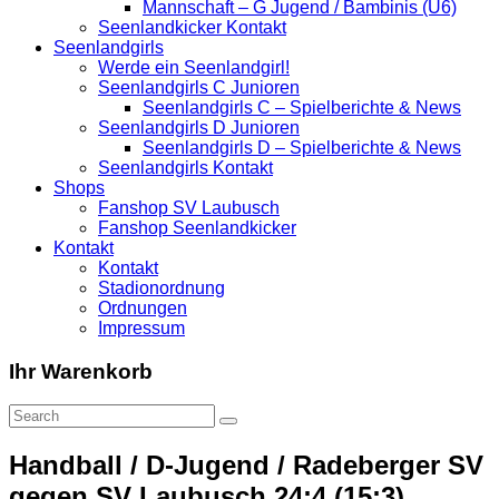
Mannschaft – G Jugend / Bambinis (U6)
Seenlandkicker Kontakt
Seenlandgirls
Werde ein Seenlandgirl!
Seenlandgirls C Junioren
Seenlandgirls C – Spielberichte & News
Seenlandgirls D Junioren
Seenlandgirls D – Spielberichte & News
Seenlandgirls Kontakt
Shops
Fanshop SV Laubusch
Fanshop Seenlandkicker
Kontakt
Kontakt
Stadionordnung
Ordnungen
Impressum
Ihr Warenkorb
Handball / D-Jugend / Radeberger SV
gegen SV Laubusch 24:4 (15:3)