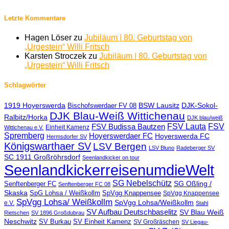
Letzte Kommentare
Hagen Löser
zu
Jubiläum | 80. Geburtstag von
„Urgestein“ Willi Fritsch
Karsten Stroczek
zu
Jubiläum | 80. Geburtstag von
„Urgestein“ Willi Fritsch
Schlagwörter
1919 Hoyerswerda
BSW Lausitz
DJK-Sokol-
Bischofswerdaer FV 08
DJK Blau-Weiß Wittichenau
Ralbitz/Horka
DJK blau/weiß
FSV Lauta
FSV
FSV Budissa Bautzen
Einheit Kamenz
Wittichenau e.V.
Spremberg
Hoyerswerdaer FC
Hoyerswerda FC
Hermsdorfer SV
Königswarthaer SV
LSV Bergen
LSV Bluno
Radeberger SV
SC 1911 Großröhrsdorf
Seenlandkicker on tour
SeenlandkickerreisenumdieWelt
SG Nebelschütz
SG Oßling /
Senftenberger FC
Senftenberger FC 08
Skaska
SpG Lohsa / Weißkollm
SpVgg Knappensee
SpVgg Knappensee
SpVgg Lohsa/ Weißkollm
SpVgg Lohsa/Weißkollm
e.V.
Stahl
SV Aufbau Deutschbaselitz
SV Blau Weiß
Rietschen
SV 1896 Großdubrau
Neschwitz
SV Burkau
SV Einheit Kamenz
SV Großräschen
SV Liegau-