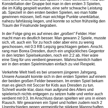
Konstellation der Gruppe bot man in den ersten 3 Spielen,
die im Käfig gespielt wurden, eine sehr schwache Leistung
ab. Speziell in den ersten beiden Spielen, wo man hätte
gewinnen müssen, ließ man wichtige Punkte unerklärbar,
nahezu fahrlässig liegen, und konnte so schon frühzeitig den
Traum der Finalrunde begraben.
In der Folge ging es auf eines der „großen“ Felder. Hier
macht man es deutlich besser. Man gewann 2 Spiele, musste
sich, vlt. auch ein Tor zu hoch oder aber eins zu wenig
geschossen, mit 0:3 RB Leipzig geschlagen geben. Anschl.
rang man Borea Dresden, durch ein unglückliches Gegentor
in den letzten Spielsekunden, noch ein 2:2 ab. Hier wäre
eine Sieg für uns verdient gewesen. Wahrscheinlich hatten
wir in den ersten Spielminuten einfach zu viel Respekt.
Verkehrte Welt hieß es bei unserem jüngeren Jahrgang.
Unsere Auswahl konnte sich in den ersten Spielen auf einem
der beiden großen Felder beweisen. Im ersten Spiel bekam
man es gleich mit Soccer for Kids aus Dresden zu tun.
Schnell wurde klar, dass man aufgrund des Alters und
spielerisch nichts entgegen zu setzen hatte und verlor auch
verdient mit 0:3. Im Anschluss daran spielten wir uns in einen
Rausch. Wir gewannen ein Spiel und holten zudem noch 2
Unentschieden gegen vermeintliche stärkere Mannschaften.