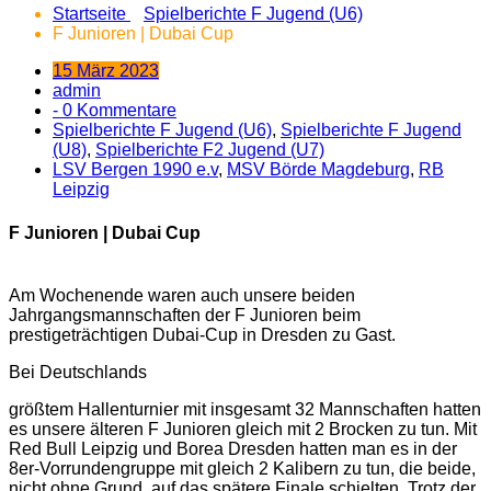
Startseite
Spielberichte F Jugend (U6)
F Junioren | Dubai Cup
15 März 2023
admin
- 0 Kommentare
Spielberichte F Jugend (U6)
,
Spielberichte F Jugend
(U8)
,
Spielberichte F2 Jugend (U7)
LSV Bergen 1990 e.v
,
MSV Börde Magdeburg
,
RB
Leipzig
F Junioren | Dubai Cup
Am Wochenende waren auch unsere beiden
Jahrgangsmannschaften der F Junioren beim
prestigeträchtigen Dubai-Cup in Dresden zu Gast.
Bei Deutschlands
größtem Hallenturnier mit insgesamt 32 Mannschaften hatten
es unsere älteren F Junioren gleich mit 2 Brocken zu tun. Mit
Red Bull Leipzig und Borea Dresden hatten man es in der
8er-Vorrundengruppe mit gleich 2 Kalibern zu tun, die beide,
nicht ohne Grund, auf das spätere Finale schielten. Trotz der