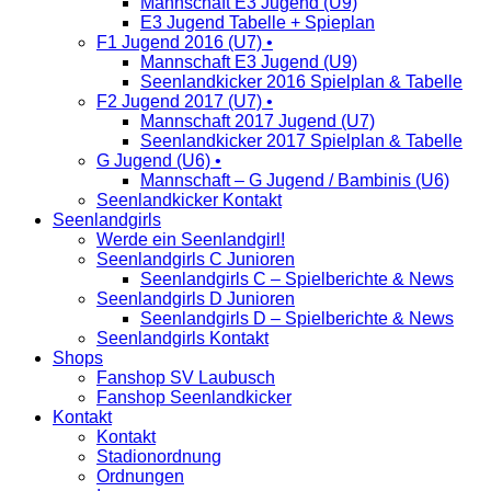
Mannschaft E3 Jugend (U9)
E3 Jugend Tabelle + Spieplan
F1 Jugend 2016 (U7) •
Mannschaft E3 Jugend (U9)
Seenlandkicker 2016 Spielplan & Tabelle
F2 Jugend 2017 (U7) •
Mannschaft 2017 Jugend (U7)
Seenlandkicker 2017 Spielplan & Tabelle
G Jugend (U6) •
Mannschaft – G Jugend / Bambinis (U6)
Seenlandkicker Kontakt
Seenlandgirls
Werde ein Seenlandgirl!
Seenlandgirls C Junioren
Seenlandgirls C – Spielberichte & News
Seenlandgirls D Junioren
Seenlandgirls D – Spielberichte & News
Seenlandgirls Kontakt
Shops
Fanshop SV Laubusch
Fanshop Seenlandkicker
Kontakt
Kontakt
Stadionordnung
Ordnungen