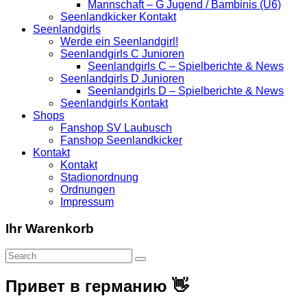
Mannschaft – G Jugend / Bambinis (U6)
Seenlandkicker Kontakt
Seenlandgirls
Werde ein Seenlandgirl!
Seenlandgirls C Junioren
Seenlandgirls C – Spielberichte & News
Seenlandgirls D Junioren
Seenlandgirls D – Spielberichte & News
Seenlandgirls Kontakt
Shops
Fanshop SV Laubusch
Fanshop Seenlandkicker
Kontakt
Kontakt
Stadionordnung
Ordnungen
Impressum
Ihr Warenkorb
Привет в германию 👋