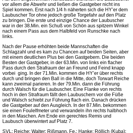
vor allem die Abwehr und ließen die Gastgeber nicht ins
Spiel kommen. Erst nach 1/4 h näherten sich die HY’er dem
Laubuscher Tor ohne jedoch große Torgefahr auf den Platz
zu bringen. Die erste und einzige Chance der Laubuscher
war in der 38.Min. ein Schuß von Schön aus spitzem Winkel
nach einem Pass aus dem Halbfeld von Runschke nach
links.
Nach der Pause erhöhten beide Mannschaften die
Schlagzahl und es kam zu Chancen auf beiden Seiten, aber
mit einem deutlichen Plus bei den Gastgebern. Die beiden
Besten der Gastgeber, in der 63.Min. von links ein flacher
Pass durch den Strafraum der an Freund und Feind knapp
vorbei ging. In der 71.Min. kommen die HY’er über rechts
durch und bringen den Ball in die Mitte, doch Torwart Reiche
kann zweimal parieren. In der 79.Min. dann die Führung
durch Walsch für die Laubuscher. Eine Flanke von rechts
hoch in den Strafraum fällt den Laubuschern vor die Füße
und Walsch schiebt zur Führung flach ein. Danach drücken
die Gastgeber auf den Ausgleich. In der 87.Min. bekommen
sie einen Foulelfmeter und verwandeln ihn rechts halbhoch
in den Maschen. Am Ende ein gerechtes Remis und
Laubusch überwintert auf Platz 7.
SVL: Reiche; Walter; Rißmann, Fe.; Hanke; Röllich (Kuba);