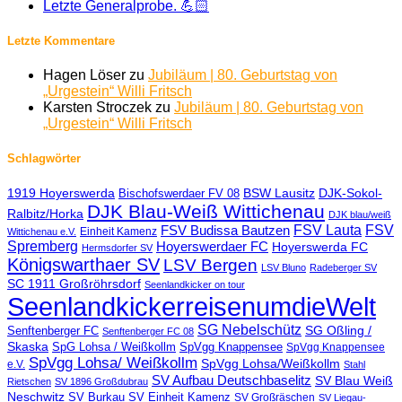
Letzte Generalprobe. 💪🏻
Letzte Kommentare
Hagen Löser
zu
Jubiläum | 80. Geburtstag von
„Urgestein“ Willi Fritsch
Karsten Stroczek
zu
Jubiläum | 80. Geburtstag von
„Urgestein“ Willi Fritsch
Schlagwörter
BSW Lausitz
DJK-Sokol-
1919 Hoyerswerda
Bischofswerdaer FV 08
DJK Blau-Weiß Wittichenau
Ralbitz/Horka
DJK blau/weiß
FSV Lauta
FSV
FSV Budissa Bautzen
Einheit Kamenz
Wittichenau e.V.
Spremberg
Hoyerswerdaer FC
Hoyerswerda FC
Hermsdorfer SV
Königswarthaer SV
LSV Bergen
LSV Bluno
Radeberger SV
SC 1911 Großröhrsdorf
Seenlandkicker on tour
SeenlandkickerreisenumdieWelt
SG Nebelschütz
SG Oßling /
Senftenberger FC
Senftenberger FC 08
Skaska
SpG Lohsa / Weißkollm
SpVgg Knappensee
SpVgg Knappensee
SpVgg Lohsa/ Weißkollm
SpVgg Lohsa/Weißkollm
e.V.
Stahl
SV Aufbau Deutschbaselitz
SV Blau Weiß
Rietschen
SV 1896 Großdubrau
Neschwitz
SV Einheit Kamenz
SV Burkau
SV Großräschen
SV Liegau-