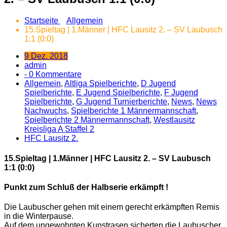
Startseite
Allgemein
15.Spieltag | 1.Männer | HFC Lausitz 2. – SV Laubusch
1:1 (0:0)
9 Dez. 2018
admin
- 0 Kommentare
Allgemein
,
Altliga Spielberichte
,
D Jugend
Spielberichte
,
E Jugend Spielberichte
,
F Jugend
Spielberichte
,
G Jugend Turnierberichte
,
News
,
News
Nachwuchs
,
Spielberichte 1 Männermannschaft
,
Spielberichte 2 Männermannschaft
,
Westlausitz
Kreisliga A Staffel 2
HFC Lausitz 2.
15.Spieltag | 1.Männer | HFC Lausitz 2. – SV Laubusch
1:1 (0:0)
Punkt zum Schluß der Halbserie erkämpft !
Die Laubuscher gehen mit einem gerecht erkämpften Remis
in die Winterpause.
Auf dem ungewohnten Kunstrasen sicherten die Laubuscher