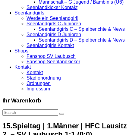
Mannschaft – G Jugend / Bambinis (U6)
Seenlandkicker Kontakt
Seenlandgirls
Werde ein Seenlandgirl!
Seenlandgirls C Junioren
Seenlandgirls C – Spielberichte & News
Seenlandgirls D Junioren
Seenlandgirls D – Spielberichte & News
Seenlandgirls Kontakt
Shops
Fanshop SV Laubusch
Fanshop Seenlandkicker
Kontakt
Kontakt
Stadionordnung
Ordnungen
Impressum
Ihr Warenkorb
15.Spieltag | 1.Männer | HFC Lausitz
2. – SV Laubusch 1:1 (0:0)