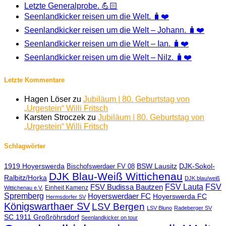
Letzte Generalprobe. 💪🏻
Seenlandkicker reisen um die Welt. 🧳❤️
Seenlandkicker reisen um die Welt – Johann. 🧳❤️
Seenlandkicker reisen um die Welt – Ian. 🧳❤️
Seenlandkicker reisen um die Welt – Nilz. 🧳❤️
Letzte Kommentare
Hagen Löser
zu
Jubiläum | 80. Geburtstag von
„Urgestein“ Willi Fritsch
Karsten Stroczek
zu
Jubiläum | 80. Geburtstag von
„Urgestein“ Willi Fritsch
Schlagwörter
1919 Hoyerswerda
BSW Lausitz
DJK-Sokol-
Bischofswerdaer FV 08
DJK Blau-Weiß Wittichenau
Ralbitz/Horka
DJK blau/weiß
FSV Lauta
FSV
FSV Budissa Bautzen
Einheit Kamenz
Wittichenau e.V.
Spremberg
Hoyerswerdaer FC
Hoyerswerda FC
Hermsdorfer SV
Königswarthaer SV
LSV Bergen
LSV Bluno
Radeberger SV
SC 1911 Großröhrsdorf
Seenlandkicker on tour