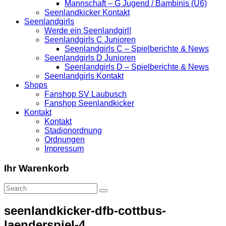
Mannschaft – G Jugend / Bambinis (U6)
Seenlandkicker Kontakt
Seenlandgirls
Werde ein Seenlandgirl!
Seenlandgirls C Junioren
Seenlandgirls C – Spielberichte & News
Seenlandgirls D Junioren
Seenlandgirls D – Spielberichte & News
Seenlandgirls Kontakt
Shops
Fanshop SV Laubusch
Fanshop Seenlandkicker
Kontakt
Kontakt
Stadionordnung
Ordnungen
Impressum
Ihr Warenkorb
seenlandkicker-dfb-cottbus-
laenderspiel-4