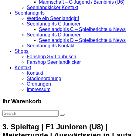
Mannschaft – G Jugend / Bambinis (U6)
Seenlandkicker Kontakt
Seenlandgirls
Werde ein Seenlandgirl!
Seenlandgirls C Junioren
Seenlandgirls C – Spielberichte & News
Seenlandgirls D Junioren
Seenlandgirls D – Spielberichte & News
Seenlandgirls Kontakt
Shops
Fanshop SV Laubusch
Fanshop Seenlandkicker
Kontakt
Kontakt
Stadionordnung
Ordnungen
Impressum
Ihr Warenkorb
3. Spieltag | F1 Junioren (U8) |
Meisterrunde | Auswärtssieg in Lauta