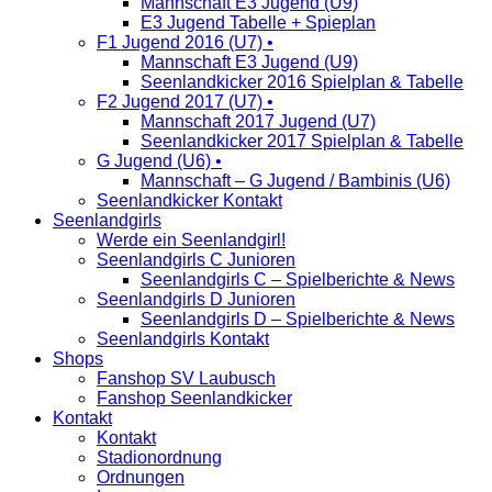
Mannschaft E3 Jugend (U9)
E3 Jugend Tabelle + Spieplan
F1 Jugend 2016 (U7) •
Mannschaft E3 Jugend (U9)
Seenlandkicker 2016 Spielplan & Tabelle
F2 Jugend 2017 (U7) •
Mannschaft 2017 Jugend (U7)
Seenlandkicker 2017 Spielplan & Tabelle
G Jugend (U6) •
Mannschaft – G Jugend / Bambinis (U6)
Seenlandkicker Kontakt
Seenlandgirls
Werde ein Seenlandgirl!
Seenlandgirls C Junioren
Seenlandgirls C – Spielberichte & News
Seenlandgirls D Junioren
Seenlandgirls D – Spielberichte & News
Seenlandgirls Kontakt
Shops
Fanshop SV Laubusch
Fanshop Seenlandkicker
Kontakt
Kontakt
Stadionordnung
Ordnungen