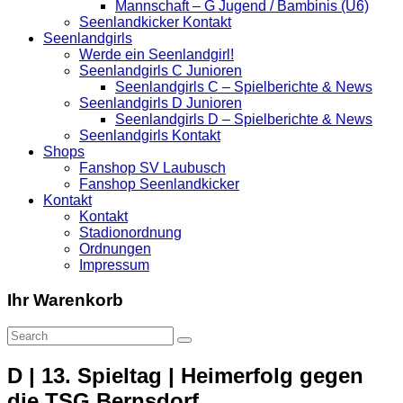
Mannschaft – G Jugend / Bambinis (U6)
Seenlandkicker Kontakt
Seenlandgirls
Werde ein Seenlandgirl!
Seenlandgirls C Junioren
Seenlandgirls C – Spielberichte & News
Seenlandgirls D Junioren
Seenlandgirls D – Spielberichte & News
Seenlandgirls Kontakt
Shops
Fanshop SV Laubusch
Fanshop Seenlandkicker
Kontakt
Kontakt
Stadionordnung
Ordnungen
Impressum
Ihr Warenkorb
D | 13. Spieltag | Heimerfolg gegen
die TSG Bernsdorf