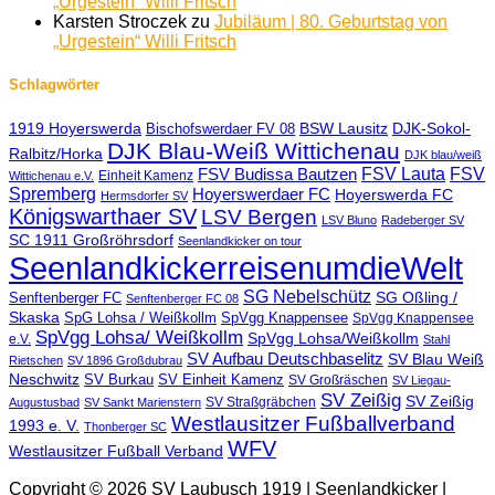
„Urgestein“ Willi Fritsch
Karsten Stroczek
zu
Jubiläum | 80. Geburtstag von
„Urgestein“ Willi Fritsch
Schlagwörter
1919 Hoyerswerda
BSW Lausitz
DJK-Sokol-
Bischofswerdaer FV 08
DJK Blau-Weiß Wittichenau
Ralbitz/Horka
DJK blau/weiß
FSV Lauta
FSV
FSV Budissa Bautzen
Einheit Kamenz
Wittichenau e.V.
Spremberg
Hoyerswerdaer FC
Hoyerswerda FC
Hermsdorfer SV
Königswarthaer SV
LSV Bergen
LSV Bluno
Radeberger SV
SC 1911 Großröhrsdorf
Seenlandkicker on tour
SeenlandkickerreisenumdieWelt
SG Nebelschütz
SG Oßling /
Senftenberger FC
Senftenberger FC 08
Skaska
SpG Lohsa / Weißkollm
SpVgg Knappensee
SpVgg Knappensee
SpVgg Lohsa/ Weißkollm
SpVgg Lohsa/Weißkollm
e.V.
Stahl
SV Aufbau Deutschbaselitz
SV Blau Weiß
Rietschen
SV 1896 Großdubrau
Neschwitz
SV Burkau
SV Einheit Kamenz
SV Großräschen
SV Liegau-
SV Zeißig
SV Zeißig
SV Straßgräbchen
Augustusbad
SV Sankt Marienstern
Westlausitzer Fußballverband
1993 e. V.
Thonberger SC
WFV
Westlausitzer Fußball Verband
Copyright © 2026 SV Laubusch 1919 | Seenlandkicker |