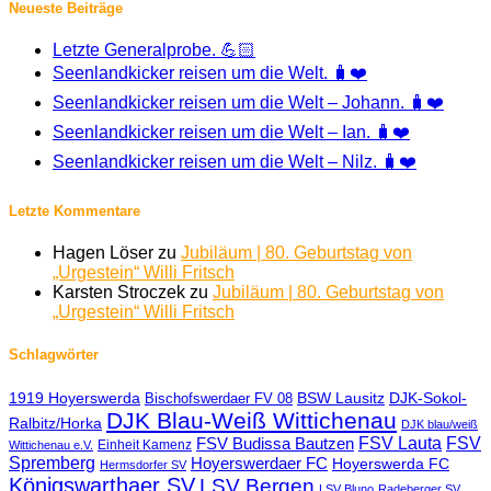
Neueste Beiträge
Letzte Generalprobe. 💪🏻
Seenlandkicker reisen um die Welt. 🧳❤️
Seenlandkicker reisen um die Welt – Johann. 🧳❤️
Seenlandkicker reisen um die Welt – Ian. 🧳❤️
Seenlandkicker reisen um die Welt – Nilz. 🧳❤️
Letzte Kommentare
Hagen Löser
zu
Jubiläum | 80. Geburtstag von
„Urgestein“ Willi Fritsch
Karsten Stroczek
zu
Jubiläum | 80. Geburtstag von
„Urgestein“ Willi Fritsch
Schlagwörter
1919 Hoyerswerda
BSW Lausitz
DJK-Sokol-
Bischofswerdaer FV 08
DJK Blau-Weiß Wittichenau
Ralbitz/Horka
DJK blau/weiß
FSV Lauta
FSV
FSV Budissa Bautzen
Einheit Kamenz
Wittichenau e.V.
Spremberg
Hoyerswerdaer FC
Hoyerswerda FC
Hermsdorfer SV
Königswarthaer SV
LSV Bergen
LSV Bluno
Radeberger SV