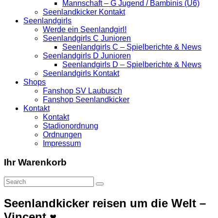
Mannschaft – G Jugend / Bambinis (U6)
Seenlandkicker Kontakt
Seenlandgirls
Werde ein Seenlandgirl!
Seenlandgirls C Junioren
Seenlandgirls C – Spielberichte & News
Seenlandgirls D Junioren
Seenlandgirls D – Spielberichte & News
Seenlandgirls Kontakt
Shops
Fanshop SV Laubusch
Fanshop Seenlandkicker
Kontakt
Kontakt
Stadionordnung
Ordnungen
Impressum
Ihr Warenkorb
Seenlandkicker reisen um die Welt –
Vincent ♥️