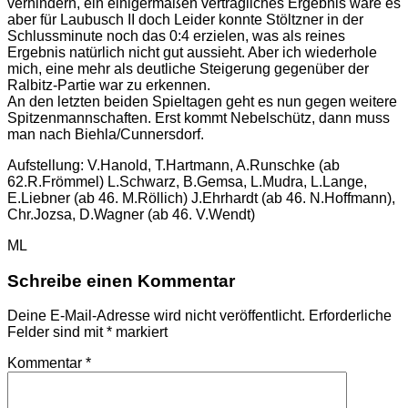
verhindern, ein einigermaßen verträgliches Ergebnis wäre es
aber für Laubusch II doch Leider konnte Stöltzner in der
Schlussminute noch das 0:4 erzielen, was als reines
Ergebnis natürlich nicht gut aussieht. Aber ich wiederhole
mich, eine mehr als deutliche Steigerung gegenüber der
Ralbitz-Partie war zu erkennen.
An den letzten beiden Spieltagen geht es nun gegen weitere
Spitzenmannschaften. Erst kommt Nebelschütz, dann muss
man nach Biehla/Cunnersdorf.
Aufstellung: V.Hanold, T.Hartmann, A.Runschke (ab
62.R.Frömmel) L.Schwarz, B.Gemsa, L.Mudra, L.Lange,
E.Liebner (ab 46. M.Röllich) J.Ehrhardt (ab 46. N.Hoffmann),
Chr.Jozsa, D.Wagner (ab 46. V.Wendt)
ML
Schreibe einen Kommentar
Deine E-Mail-Adresse wird nicht veröffentlicht.
Erforderliche
Felder sind mit
*
markiert
Kommentar
*