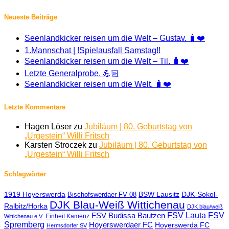
Neueste Beiträge
Seenlandkicker reisen um die Welt – Gustav. 🧳❤️
1.Mannschat | !Spielausfall Samstag!!
Seenlandkicker reisen um die Welt – Til. 🧳❤️
Letzte Generalprobe. 💪🏻
Seenlandkicker reisen um die Welt. 🧳❤️
Letzte Kommentare
Hagen Löser
zu
Jubiläum | 80. Geburtstag von
„Urgestein“ Willi Fritsch
Karsten Stroczek
zu
Jubiläum | 80. Geburtstag von
„Urgestein“ Willi Fritsch
Schlagwörter
1919 Hoyerswerda
BSW Lausitz
DJK-Sokol-
Bischofswerdaer FV 08
DJK Blau-Weiß Wittichenau
Ralbitz/Horka
DJK blau/weiß
FSV Lauta
FSV
FSV Budissa Bautzen
Einheit Kamenz
Wittichenau e.V.
Spremberg
Hoyerswerdaer FC
Hoyerswerda FC
Hermsdorfer SV