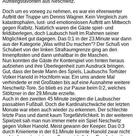
Aufstiegsfavoriten aus Neschwitz.
Doch um es vorweg zu nehmen, es war ein ehrenwerter
Auftritt der Truppe um Dennis Wagner. Kein Vergleich zum
katastrophalen, lust- und emotionslosen Auftritt am Mittwoch
gegen Ralbitz. Natürlich waren die Gäste spiel- und
feldüberlegen, doch Laubusch hielt im Rahmen seiner
Möglichkeit gut dagegen. Das 0:1 in der 23.Minute war dann
aus der Kategorie „Was willst Du machen“? Der Schuß von
Schubert von der linken Strafraumgrenze ging an den
Innenpfosten und dann unhaltbar in die Maschen.
Nun konnten die Gäste ihr Konterspiel von hinten heraus
aufziehen und ihre Überlegenheit zum Ausdruck bringen.
Gut, dass der beste Mann des Spiels, Laubuschs Torhüter
Volker Hanold in Hochform war. Ein ums andere Mal
verhinderte er mit Großtaten bis auf eine Ausnahme weitere
Neschwitz-Tore. So blieb es zur Pause beim 0:2, welches
Stöltzner in der 29.Minute erzielte.
Auch in den zweiten 45 Minute zeigten die Laubuscher
passablen Fußball. Doch die Kardinalschwäche der letzten
Monate war eben auch wieder zu erkennen. Der schlechte
letzte Pass und damit kaum Torgefährlichkeit. In der weiteren
Spielzeit sah man nun immer mehr ein Spiel Neschwitz
gegen Volker Hanold. Meist gewann der Keeper. Das 0:3
durch Knierieme in der 61.Minute konnte Hanold zwar nicht