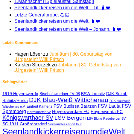
1.Mannschat | !Spielausfall Samstag!!
Seenlandkicker reisen um die Welt – Til. 🧳❤️
Letzte Generalprobe. 💪🏻
Seenlandkicker reisen um die Welt. 🧳❤️
Seenlandkicker reisen um die Welt – Johann. 🧳❤️
Letzte Kommentare
Hagen Löser
zu
Jubiläum | 80. Geburtstag von
„Urgestein“ Willi Fritsch
Karsten Stroczek
zu
Jubiläum | 80. Geburtstag von
„Urgestein“ Willi Fritsch
Schlagwörter
1919 Hoyerswerda
BSW Lausitz
DJK-Sokol-
Bischofswerdaer FV 08
DJK Blau-Weiß Wittichenau
Ralbitz/Horka
DJK blau/weiß
FSV Lauta
FSV
FSV Budissa Bautzen
Einheit Kamenz
Wittichenau e.V.
Spremberg
Hoyerswerdaer FC
Hoyerswerda FC
Hermsdorfer SV
Königswarthaer SV
LSV Bergen
LSV Bluno
Radeberger SV
SC 1911 Großröhrsdorf
Seenlandkicker on tour
SeenlandkickerreisenumdieWelt