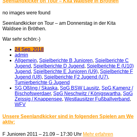
Seenlandkicker on Tour – Kita Waldsee in Bröthen
no images were found
Seenlandkicker on Tour – am Donnerstag in der Kita
Waldsee in Bröthen.
War sehr schön:-)
24 Sep. 2018
admin
Allgemein
,
Spielberichte B Junioren
,
Spielberichte C
Jugend
,
Spielberichte D Jugend
,
Spielberichte E (U10)
Jugend
,
Spielberichte E Junioren (U9)
,
Spielberichte F
Jugend (U8)
,
Spielberichte F2 Jugend (U7)
,
Turnierberichte G Jugend
SG Oßling / Skaska
,
SpG BSW Lausitz
,
SpG Kamenz /​
Bischofswerdaer
,
SpG Neschwitz /​ Königswartha
,
SpG
Zeissig / Knappensee
,
Westlausitzer Fußballverband
,
WFV
Unsere Seenlandkicker sind in folgenden Spielen am We
aktiv:
F Junioren 2011 – 21.09 – 17:30 Uhr
Mehr erfahren