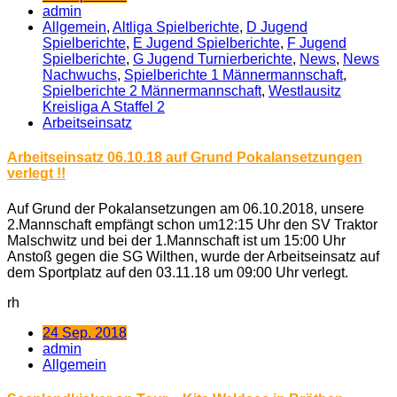
admin
Allgemein
,
Altliga Spielberichte
,
D Jugend
Spielberichte
,
E Jugend Spielberichte
,
F Jugend
Spielberichte
,
G Jugend Turnierberichte
,
News
,
News
Nachwuchs
,
Spielberichte 1 Männermannschaft
,
Spielberichte 2 Männermannschaft
,
Westlausitz
Kreisliga A Staffel 2
Arbeitseinsatz
Arbeitseinsatz 06.10.18 auf Grund Pokalansetzungen
verlegt !!
Auf Grund der Pokalansetzungen am 06.10.2018, unsere
2.Mannschaft empfängt schon um12:15 Uhr den SV Traktor
Malschwitz und bei der 1.Mannschaft ist um 15:00 Uhr
Anstoß gegen die SG Wilthen, wurde der Arbeitseinsatz auf
dem Sportplatz auf den 03.11.18 um 09:00 Uhr verlegt.
rh
24 Sep. 2018
admin
Allgemein