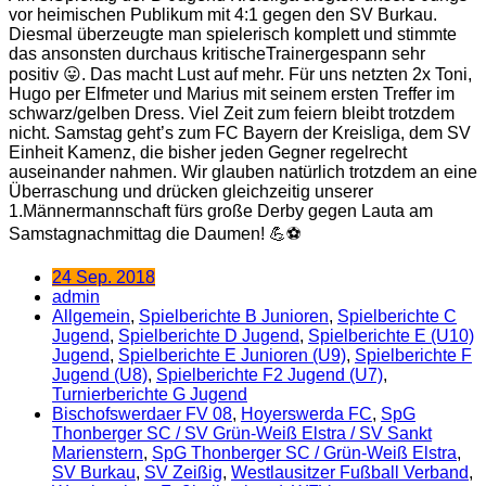
vor heimischen Publikum mit 4:1 gegen den SV Burkau.
Diesmal überzeugte man spielerisch komplett und stimmte
das ansonsten durchaus kritischeTrainergespann sehr
positiv 😛. Das macht Lust auf mehr. Für uns netzten 2x Toni,
Hugo per Elfmeter und Marius mit seinem ersten Treffer im
schwarz/gelben Dress. Viel Zeit zum feiern bleibt trotzdem
nicht. Samstag geht’s zum FC Bayern der Kreisliga, dem SV
Einheit Kamenz, die bisher jeden Gegner regelrecht
auseinander nahmen. Wir glauben natürlich trotzdem an eine
Überraschung und drücken gleichzeitig unserer
1.Männermannschaft fürs große Derby gegen Lauta am
Samstagnachmittag die Daumen! 💪⚽️
24 Sep. 2018
admin
Allgemein
,
Spielberichte B Junioren
,
Spielberichte C
Jugend
,
Spielberichte D Jugend
,
Spielberichte E (U10)
Jugend
,
Spielberichte E Junioren (U9)
,
Spielberichte F
Jugend (U8)
,
Spielberichte F2 Jugend (U7)
,
Turnierberichte G Jugend
Bischofswerdaer FV 08
,
Hoyerswerda FC
,
SpG
Thonberger SC / SV Grün-Weiß Elstra / SV Sankt
Marienstern
,
SpG Thonberger SC / ​Grün-Weiß Elstra
,
SV Burkau
,
SV Zeißig
,
Westlausitzer Fußball Verband
,