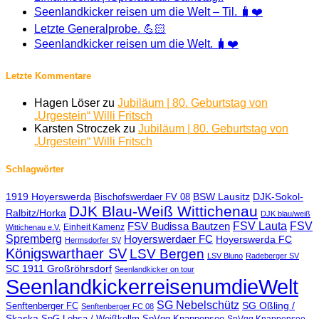
Seenlandkicker reisen um die Welt – Til. 🧳❤️
Letzte Generalprobe. 💪🏻
Seenlandkicker reisen um die Welt. 🧳❤️
Letzte Kommentare
Hagen Löser
zu
Jubiläum | 80. Geburtstag von
„Urgestein“ Willi Fritsch
Karsten Stroczek
zu
Jubiläum | 80. Geburtstag von
„Urgestein“ Willi Fritsch
Schlagwörter
1919 Hoyerswerda
BSW Lausitz
DJK-Sokol-
Bischofswerdaer FV 08
DJK Blau-Weiß Wittichenau
Ralbitz/Horka
DJK blau/weiß
FSV Lauta
FSV
FSV Budissa Bautzen
Einheit Kamenz
Wittichenau e.V.
Spremberg
Hoyerswerdaer FC
Hoyerswerda FC
Hermsdorfer SV
Königswarthaer SV
LSV Bergen
LSV Bluno
Radeberger SV
SC 1911 Großröhrsdorf
Seenlandkicker on tour
SeenlandkickerreisenumdieWelt
SG Nebelschütz
SG Oßling /
Senftenberger FC
Senftenberger FC 08
Skaska
SpG Lohsa / Weißkollm
SpVgg Knappensee