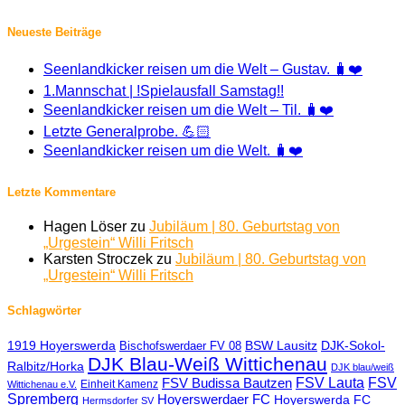
Neueste Beiträge
Seenlandkicker reisen um die Welt – Gustav. 🧳❤️
1.Mannschat | !Spielausfall Samstag!!
Seenlandkicker reisen um die Welt – Til. 🧳❤️
Letzte Generalprobe. 💪🏻
Seenlandkicker reisen um die Welt. 🧳❤️
Letzte Kommentare
Hagen Löser
zu
Jubiläum | 80. Geburtstag von
„Urgestein“ Willi Fritsch
Karsten Stroczek
zu
Jubiläum | 80. Geburtstag von
„Urgestein“ Willi Fritsch
Schlagwörter
1919 Hoyerswerda
BSW Lausitz
DJK-Sokol-
Bischofswerdaer FV 08
DJK Blau-Weiß Wittichenau
Ralbitz/Horka
DJK blau/weiß
FSV Lauta
FSV
FSV Budissa Bautzen
Einheit Kamenz
Wittichenau e.V.
Spremberg
Hoyerswerdaer FC
Hoyerswerda FC
Hermsdorfer SV