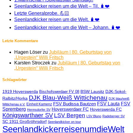
Seenlandkicker reisen um die Welt – Til. 🧳❤️
Letzte Generalprobe. 💪🏻
Seenlandkicker reisen um die Welt. 🧳❤️
Seenlandkicker reisen um die Welt – Johann. 🧳❤️
Letzte Kommentare
Hagen Löser
zu
Jubiläum | 80. Geburtstag von
„Urgestein“ Willi Fritsch
Karsten Stroczek
zu
Jubiläum | 80. Geburtstag von
„Urgestein“ Willi Fritsch
Schlagwörter
1919 Hoyerswerda
BSW Lausitz
DJK-Sokol-
Bischofswerdaer FV 08
DJK Blau-Weiß Wittichenau
Ralbitz/Horka
DJK blau/weiß
FSV Lauta
FSV
FSV Budissa Bautzen
Einheit Kamenz
Wittichenau e.V.
Spremberg
Hoyerswerdaer FC
Hoyerswerda FC
Hermsdorfer SV
Königswarthaer SV
LSV Bergen
LSV Bluno
Radeberger SV
SC 1911 Großröhrsdorf
Seenlandkicker on tour
SeenlandkickerreisenumdieWelt