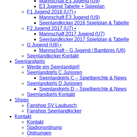
Mannschaft E3 Jugend (U9)
E3 Jugend Tabelle + Spieplan
F1 Jugend 2016 (U7) •
Mannschaft E3 Jugend (U9)
Seenlandkicker 2016 Spielplan & Tabelle
F2 Jugend 2017 (U7) •
Mannschaft 2017 Jugend (U7)
Seenlandkicker 2017 Spielplan & Tabelle
G Jugend (U6) •
Mannschaft – G Jugend / Bambinis (U6)
Seenlandkicker Kontakt
Seenlandgirls
Werde ein Seenlandgirl!
Seenlandgirls C Junioren
Seenlandgirls C – Spielberichte & News
Seenlandgirls D Junioren
Seenlandgirls D – Spielberichte & News
Seenlandgirls Kontakt
Shops
Fanshop SV Laubusch
Fanshop Seenlandkicker
Kontakt
Kontakt
Stadionordnung
Ordnungen