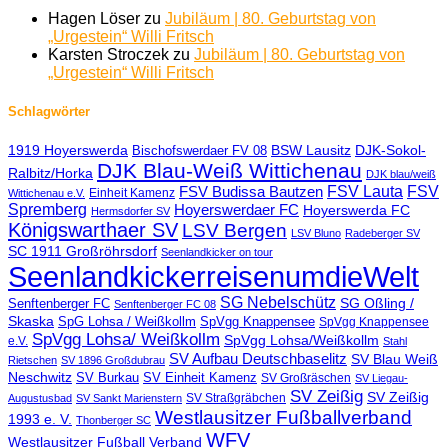
Hagen Löser
zu
Jubiläum | 80. Geburtstag von
„Urgestein“ Willi Fritsch
Karsten Stroczek
zu
Jubiläum | 80. Geburtstag von
„Urgestein“ Willi Fritsch
Schlagwörter
1919 Hoyerswerda
BSW Lausitz
DJK-Sokol-
Bischofswerdaer FV 08
DJK Blau-Weiß Wittichenau
Ralbitz/Horka
DJK blau/weiß
FSV Lauta
FSV
FSV Budissa Bautzen
Einheit Kamenz
Wittichenau e.V.
Spremberg
Hoyerswerdaer FC
Hoyerswerda FC
Hermsdorfer SV
Königswarthaer SV
LSV Bergen
LSV Bluno
Radeberger SV
SC 1911 Großröhrsdorf
Seenlandkicker on tour
SeenlandkickerreisenumdieWelt
SG Nebelschütz
SG Oßling /
Senftenberger FC
Senftenberger FC 08
Skaska
SpG Lohsa / Weißkollm
SpVgg Knappensee
SpVgg Knappensee
SpVgg Lohsa/ Weißkollm
SpVgg Lohsa/Weißkollm
e.V.
Stahl
SV Aufbau Deutschbaselitz
SV Blau Weiß
Rietschen
SV 1896 Großdubrau
Neschwitz
SV Burkau
SV Einheit Kamenz
SV Großräschen
SV Liegau-
SV Zeißig
SV Zeißig
SV Straßgräbchen
Augustusbad
SV Sankt Marienstern
Westlausitzer Fußballverband
1993 e. V.
Thonberger SC
WFV
Westlausitzer Fußball Verband