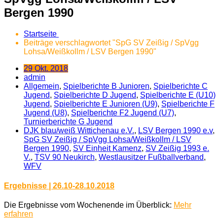
Bergen 1990
Startseite
Beiträge verschlagwortet "SpG SV Zeißig / SpVgg
Lohsa/Weißkollm / LSV Bergen 1990"
29 Okt. 2018
admin
Allgemein
,
Spielberichte B Junioren
,
Spielberichte C
Jugend
,
Spielberichte D Jugend
,
Spielberichte E (U10)
Jugend
,
Spielberichte E Junioren (U9)
,
Spielberichte F
Jugend (U8)
,
Spielberichte F2 Jugend (U7)
,
Turnierberichte G Jugend
DJK blau/weiß Wittichenau e.V.
,
LSV Bergen 1990 e.v
,
SpG SV Zeißig / SpVgg Lohsa/Weißkollm / LSV
Bergen 1990
,
SV Einheit Kamenz
,
SV Zeißig 1993 e.
V.
,
TSV 90 Neukirch
,
Westlausitzer Fußballverband
,
WFV
Ergebnisse | 26.10-28.10.2018
Die Ergebnisse vom Wochenende im Überblick:
Mehr
erfahren