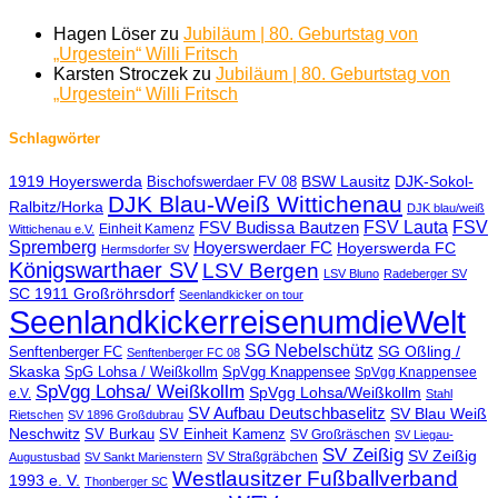
Hagen Löser
zu
Jubiläum | 80. Geburtstag von
„Urgestein“ Willi Fritsch
Karsten Stroczek
zu
Jubiläum | 80. Geburtstag von
„Urgestein“ Willi Fritsch
Schlagwörter
1919 Hoyerswerda
BSW Lausitz
DJK-Sokol-
Bischofswerdaer FV 08
DJK Blau-Weiß Wittichenau
Ralbitz/Horka
DJK blau/weiß
FSV Lauta
FSV
FSV Budissa Bautzen
Einheit Kamenz
Wittichenau e.V.
Spremberg
Hoyerswerdaer FC
Hoyerswerda FC
Hermsdorfer SV
Königswarthaer SV
LSV Bergen
LSV Bluno
Radeberger SV
SC 1911 Großröhrsdorf
Seenlandkicker on tour
SeenlandkickerreisenumdieWelt
SG Nebelschütz
SG Oßling /
Senftenberger FC
Senftenberger FC 08
Skaska
SpG Lohsa / Weißkollm
SpVgg Knappensee
SpVgg Knappensee
SpVgg Lohsa/ Weißkollm
SpVgg Lohsa/Weißkollm
e.V.
Stahl
SV Aufbau Deutschbaselitz
SV Blau Weiß
Rietschen
SV 1896 Großdubrau
Neschwitz
SV Burkau
SV Einheit Kamenz
SV Großräschen
SV Liegau-
SV Zeißig
SV Zeißig
SV Straßgräbchen
Augustusbad
SV Sankt Marienstern
Westlausitzer Fußballverband
1993 e. V.
Thonberger SC