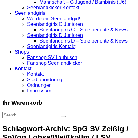
Mannschaft – G Jugend / Bambinis (U6)
Seenlandkicker Kontakt
Seenlandgirls
Werde ein Seenlandgirl!
Seenlandgirls C Junioren
Seenlandgirls C – Spielberichte & News
Seenlandgirls D Junioren
Seenlandgirls D – Spielberichte & News
Seenlandgirls Kontakt
Shops
Fanshop SV Laubusch
Fanshop Seenlandkicker
Kontakt
Kontakt
Stadionordnung
Ordnungen
Impressum
Ihr Warenkorb
Schlagwort-Archiv: SpG SV Zeißig /
SpVgg Lohsa/Weißkollm / LSV