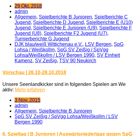
29 Okt. 2018
admin
Allgemein
,
Spielberichte B Junioren
,
Spielberichte C
Jugend
,
Spielberichte D Jugend
,
Spielberichte E (U10)
Jugend
,
Spielberichte E Junioren (U9)
,
Spielberichte F
Jugend (U8)
,
Spielberichte F2 Jugend (U7)
,
Turnierberichte G Jugend
DJK blau/weiß Wittichenau e.V.
,
LSV Bergen
,
SpG
Lohsa / Weißkollm
,
SpG SV Zeißig / SpVgg
Lohsa/Weißkollm / LSV Bergen 1990
,
SV Einheit
Kamenz
,
SV Zeißig
,
TSV 90 Neukirch
Vorschau | 26.10-28.10.2018
Unsere Seenlandkicker sind in folgenden Spielen am We
aktiv:
Mehr erfahren
3 Nov. 2015
admin
Allgemein
,
Spielberichte B Junioren
SpG SV Zeißig / SpVgg Lohsa/Weißkollm / LSV
Bergen 1990
6. Spieltag | B Junioren | Auswärtsniederlage gegen SpG