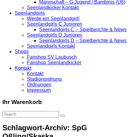
Mannschaft – G Jugend / Bambinis (U6)
Seenlandkicker Kontakt
Seenlandgirls
Werde ein Seenlandgirl!
Seenlandgirls C Junioren
Seenlandgirls C – Spielberichte & News
Seenlandgirls D Junioren
Seenlandgirls D – Spielberichte & News
Seenlandgirls Kontakt
Shops
Fanshop SV Laubusch
Fanshop Seenlandkicker
Kontakt
Kontakt
Stadionordnung
Ordnungen
Impressum
Ihr Warenkorb
Schlagwort-Archiv: SpG
Oßling/Skaska