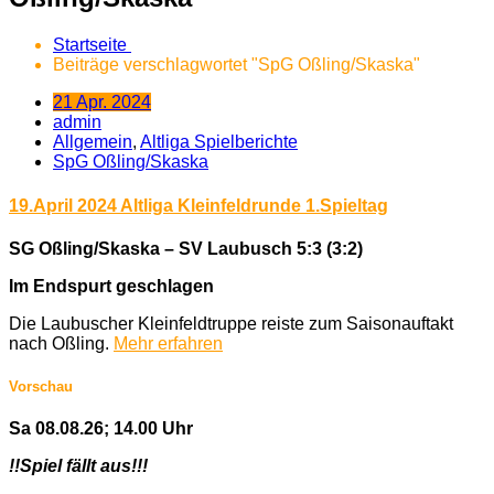
Startseite
Beiträge verschlagwortet "SpG Oßling/Skaska"
21 Apr. 2024
admin
Allgemein
,
Altliga Spielberichte
SpG Oßling/Skaska
19.April 2024 Altliga Kleinfeldrunde 1.Spieltag
SG Oßling/Skaska – SV Laubusch 5:3 (3:2)
Im Endspurt geschlagen
Die Laubuscher Kleinfeldtruppe reiste zum Saisonauftakt
nach Oßling.
Mehr erfahren
Vorschau
Sa 08.08.26; 14.00 Uhr
!!Spiel fällt aus!!!