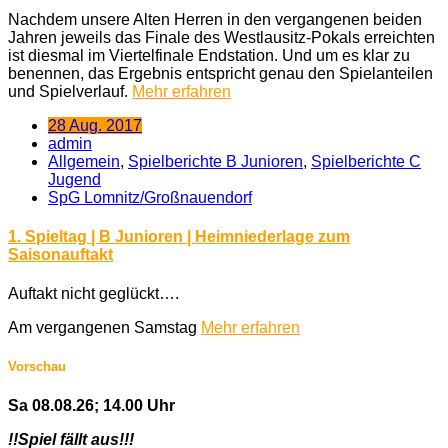
Nachdem unsere Alten Herren in den vergangenen beiden
Jahren jeweils das Finale des Westlausitz-Pokals erreichten
ist diesmal im Viertelfinale Endstation. Und um es klar zu
benennen, das Ergebnis entspricht genau den Spielanteilen
und Spielverlauf.
Mehr erfahren
28 Aug. 2017
admin
Allgemein
,
Spielberichte B Junioren
,
Spielberichte C
Jugend
SpG Lomnitz/Großnauendorf
1. Spieltag | B Junioren | Heimniederlage zum
Saisonauftakt
Auftakt nicht geglückt….
Am vergangenen Samstag
Mehr erfahren
Vorschau
Sa 08.08.26; 14.00 Uhr
!!Spiel fällt aus!!!