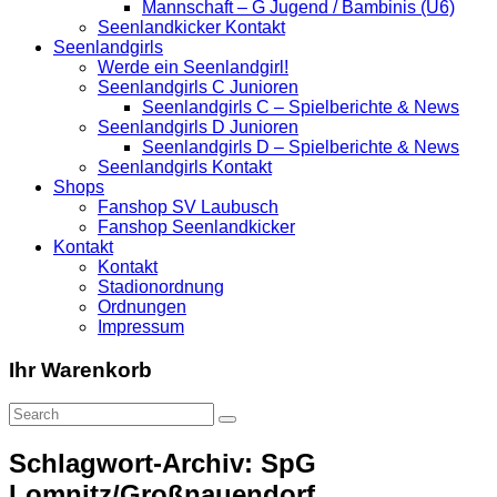
Mannschaft – G Jugend / Bambinis (U6)
Seenlandkicker Kontakt
Seenlandgirls
Werde ein Seenlandgirl!
Seenlandgirls C Junioren
Seenlandgirls C – Spielberichte & News
Seenlandgirls D Junioren
Seenlandgirls D – Spielberichte & News
Seenlandgirls Kontakt
Shops
Fanshop SV Laubusch
Fanshop Seenlandkicker
Kontakt
Kontakt
Stadionordnung
Ordnungen
Impressum
Ihr Warenkorb
Schlagwort-Archiv: SpG
Lomnitz/Großnauendorf