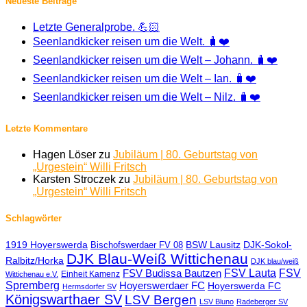
Neueste Beiträge
Letzte Generalprobe. 💪🏻
Seenlandkicker reisen um die Welt. 🧳❤️
Seenlandkicker reisen um die Welt – Johann. 🧳❤️
Seenlandkicker reisen um die Welt – Ian. 🧳❤️
Seenlandkicker reisen um die Welt – Nilz. 🧳❤️
Letzte Kommentare
Hagen Löser
zu
Jubiläum | 80. Geburtstag von
„Urgestein“ Willi Fritsch
Karsten Stroczek
zu
Jubiläum | 80. Geburtstag von
„Urgestein“ Willi Fritsch
Schlagwörter
1919 Hoyerswerda
BSW Lausitz
DJK-Sokol-
Bischofswerdaer FV 08
DJK Blau-Weiß Wittichenau
Ralbitz/Horka
DJK blau/weiß
FSV Lauta
FSV
FSV Budissa Bautzen
Einheit Kamenz
Wittichenau e.V.
Spremberg
Hoyerswerdaer FC
Hoyerswerda FC
Hermsdorfer SV
Königswarthaer SV
LSV Bergen
LSV Bluno
Radeberger SV