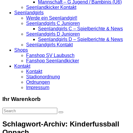
Mannschaft – G Jugend / Bambinis (U6)
Seenlandkicker Kontakt
Seenlandgirls
Werde ein Seenlandgirl!
Seenlandgirls C Junioren
Seenlandgirls C – Spielberichte & News
Seenlandgirls D Junioren
Seenlandgirls D – Spielberichte & News
Seenlandgirls Kontakt
Shops
Fanshop SV Laubusch
Fanshop Seenlandkicker
Kontakt
Kontakt
Stadionordnung
Ordnungen
Impressum
Ihr Warenkorb
Schlagwort-Archiv: Kinderfussball
Oppach