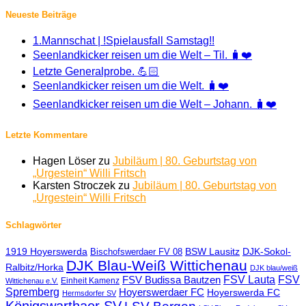
Neueste Beiträge
1.Mannschat | !Spielausfall Samstag!!
Seenlandkicker reisen um die Welt – Til. 🧳❤️
Letzte Generalprobe. 💪🏻
Seenlandkicker reisen um die Welt. 🧳❤️
Seenlandkicker reisen um die Welt – Johann. 🧳❤️
Letzte Kommentare
Hagen Löser
zu
Jubiläum | 80. Geburtstag von
„Urgestein“ Willi Fritsch
Karsten Stroczek
zu
Jubiläum | 80. Geburtstag von
„Urgestein“ Willi Fritsch
Schlagwörter
1919 Hoyerswerda
BSW Lausitz
DJK-Sokol-
Bischofswerdaer FV 08
DJK Blau-Weiß Wittichenau
Ralbitz/Horka
DJK blau/weiß
FSV Lauta
FSV
FSV Budissa Bautzen
Einheit Kamenz
Wittichenau e.V.
Spremberg
Hoyerswerdaer FC
Hoyerswerda FC
Hermsdorfer SV
Königswarthaer SV