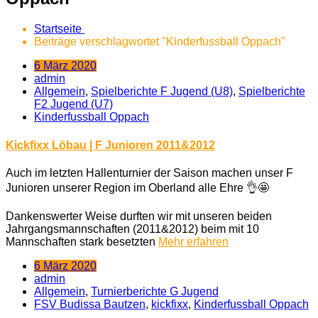
Startseite
Beiträge verschlagwortet "Kinderfussball Oppach"
6 März 2020
admin
Allgemein
,
Spielberichte F Jugend (U8)
,
Spielberichte
F2 Jugend (U7)
Kinderfussball Oppach
Kickfixx Löbau | F Junioren 2011&2012
Auch im letzten Hallenturnier der Saison machen unser F
Junioren unserer Region im Oberland alle Ehre
👌
🤩
Dankenswerter Weise durften wir mit unseren beiden
Jahrgangsmannschaften (2011&2012) beim mit 10
Mannschaften stark besetzten
Mehr erfahren
6 März 2020
admin
Allgemein
,
Turnierberichte G Jugend
FSV Budissa Bautzen
,
kickfixx
,
Kinderfussball Oppach