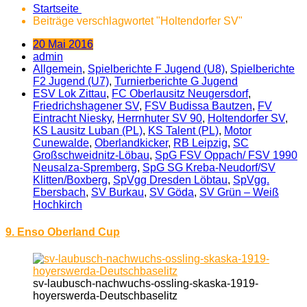
Startseite
Beiträge verschlagwortet "Holtendorfer SV"
20 Mai 2016
admin
Allgemein
,
Spielberichte F Jugend (U8)
,
Spielberichte
F2 Jugend (U7)
,
Turnierberichte G Jugend
ESV Lok Zittau
,
FC Oberlausitz Neugersdorf
,
Friedrichshagener SV
,
FSV Budissa Bautzen
,
FV
Eintracht Niesky
,
Herrnhuter SV 90
,
Holtendorfer SV
,
KS Lausitz Luban (PL)
,
KS Talent (PL)
,
Motor
Cunewalde
,
Oberlandkicker
,
RB Leipzig
,
SC
Großschweidnitz-Löbau
,
SpG FSV Oppach/ FSV 1990
Neusalza-Spremberg
,
SpG SG Kreba-Neudorf/SV
Klitten/Boxberg
,
SpVgg Dresden Löbtau
,
SpVgg.
Ebersbach
,
SV Burkau
,
SV Göda
,
SV Grün – Weiß
Hochkirch
9. Enso Oberland Cup
sv-laubusch-nachwuchs-ossling-skaska-1919-
hoyerswerda-Deutschbaselitz