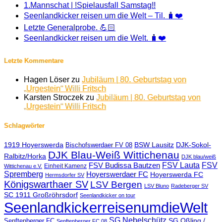
1.Mannschat | !Spielausfall Samstag!!
Seenlandkicker reisen um die Welt – Til. 🧳❤️
Letzte Generalprobe. 💪🏻
Seenlandkicker reisen um die Welt. 🧳❤️
Letzte Kommentare
Hagen Löser
zu
Jubiläum | 80. Geburtstag von
„Urgestein“ Willi Fritsch
Karsten Stroczek
zu
Jubiläum | 80. Geburtstag von
„Urgestein“ Willi Fritsch
Schlagwörter
1919 Hoyerswerda
BSW Lausitz
DJK-Sokol-
Bischofswerdaer FV 08
DJK Blau-Weiß Wittichenau
Ralbitz/Horka
DJK blau/weiß
FSV Lauta
FSV
FSV Budissa Bautzen
Einheit Kamenz
Wittichenau e.V.
Spremberg
Hoyerswerdaer FC
Hoyerswerda FC
Hermsdorfer SV
Königswarthaer SV
LSV Bergen
LSV Bluno
Radeberger SV
SC 1911 Großröhrsdorf
Seenlandkicker on tour
SeenlandkickerreisenumdieWelt
SG Nebelschütz
SG Oßling /
Senftenberger FC
Senftenberger FC 08