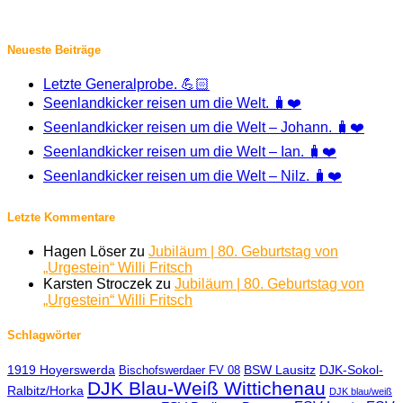
Neueste Beiträge
Letzte Generalprobe. 💪🏻
Seenlandkicker reisen um die Welt. 🧳❤️
Seenlandkicker reisen um die Welt – Johann. 🧳❤️
Seenlandkicker reisen um die Welt – Ian. 🧳❤️
Seenlandkicker reisen um die Welt – Nilz. 🧳❤️
Letzte Kommentare
Hagen Löser
zu
Jubiläum | 80. Geburtstag von
„Urgestein“ Willi Fritsch
Karsten Stroczek
zu
Jubiläum | 80. Geburtstag von
„Urgestein“ Willi Fritsch
Schlagwörter
1919 Hoyerswerda
BSW Lausitz
DJK-Sokol-
Bischofswerdaer FV 08
DJK Blau-Weiß Wittichenau
Ralbitz/Horka
DJK blau/weiß