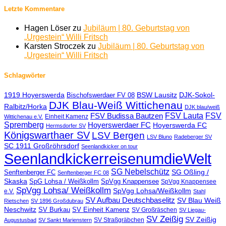
Letzte Kommentare
Hagen Löser
zu
Jubiläum | 80. Geburtstag von
„Urgestein“ Willi Fritsch
Karsten Stroczek
zu
Jubiläum | 80. Geburtstag von
„Urgestein“ Willi Fritsch
Schlagwörter
1919 Hoyerswerda
BSW Lausitz
DJK-Sokol-
Bischofswerdaer FV 08
DJK Blau-Weiß Wittichenau
Ralbitz/Horka
DJK blau/weiß
FSV Lauta
FSV
FSV Budissa Bautzen
Einheit Kamenz
Wittichenau e.V.
Spremberg
Hoyerswerdaer FC
Hoyerswerda FC
Hermsdorfer SV
Königswarthaer SV
LSV Bergen
LSV Bluno
Radeberger SV
SC 1911 Großröhrsdorf
Seenlandkicker on tour
SeenlandkickerreisenumdieWelt
SG Nebelschütz
SG Oßling /
Senftenberger FC
Senftenberger FC 08
Skaska
SpG Lohsa / Weißkollm
SpVgg Knappensee
SpVgg Knappensee
SpVgg Lohsa/ Weißkollm
SpVgg Lohsa/Weißkollm
e.V.
Stahl
SV Aufbau Deutschbaselitz
SV Blau Weiß
Rietschen
SV 1896 Großdubrau
Neschwitz
SV Burkau
SV Einheit Kamenz
SV Großräschen
SV Liegau-
SV Zeißig
SV Zeißig
SV Straßgräbchen
Augustusbad
SV Sankt Marienstern