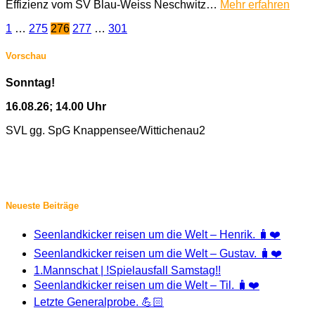
Effizienz vom SV Blau-Weiss Neschwitz…
Mehr erfahren
Seitennummerierung
1
…
275
276
277
…
301
der
Vorschau
Beiträge
Sonntag!
16.08.26; 14.00 Uhr
SVL gg. SpG Knappensee/Wittichenau2
Neueste Beiträge
Seenlandkicker reisen um die Welt – Henrik. 🧳❤️
Seenlandkicker reisen um die Welt – Gustav. 🧳❤️
1.Mannschat | !Spielausfall Samstag!!
Seenlandkicker reisen um die Welt – Til. 🧳❤️
Letzte Generalprobe. 💪🏻