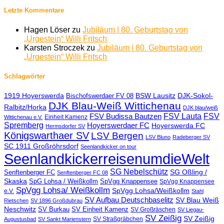
Letzte Kommentare
Hagen Löser
zu
Jubiläum | 80. Geburtstag von
„Urgestein“ Willi Fritsch
Karsten Stroczek
zu
Jubiläum | 80. Geburtstag von
„Urgestein“ Willi Fritsch
Schlagwörter
BSW Lausitz
DJK-Sokol-
1919 Hoyerswerda
Bischofswerdaer FV 08
DJK Blau-Weiß Wittichenau
Ralbitz/Horka
DJK blau/weiß
FSV Lauta
FSV
FSV Budissa Bautzen
Einheit Kamenz
Wittichenau e.V.
Spremberg
Hoyerswerdaer FC
Hoyerswerda FC
Hermsdorfer SV
Königswarthaer SV
LSV Bergen
LSV Bluno
Radeberger SV
SC 1911 Großröhrsdorf
Seenlandkicker on tour
SeenlandkickerreisenumdieWelt
SG Nebelschütz
SG Oßling /
Senftenberger FC
Senftenberger FC 08
Skaska
SpG Lohsa / Weißkollm
SpVgg Knappensee
SpVgg Knappensee
SpVgg Lohsa/ Weißkollm
SpVgg Lohsa/Weißkollm
e.V.
Stahl
SV Aufbau Deutschbaselitz
SV Blau Weiß
Rietschen
SV 1896 Großdubrau
Neschwitz
SV Einheit Kamenz
SV Burkau
SV Großräschen
SV Liegau-
SV Zeißig
SV Zeißig
SV Straßgräbchen
Augustusbad
SV Sankt Marienstern