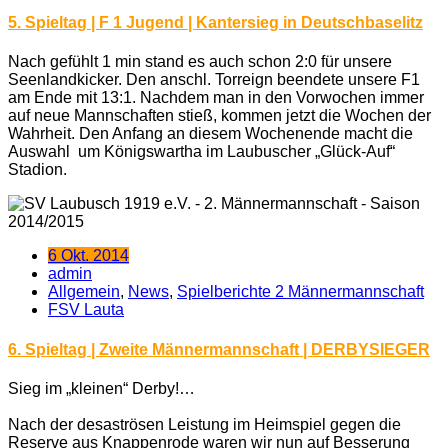
5. Spieltag | F 1 Jugend | Kantersieg in Deutschbaselitz
Nach gefühlt 1 min stand es auch schon 2:0 für unsere
Seenlandkicker. Den anschl. Torreign beendete unsere F1
am Ende mit 13:1. Nachdem man in den Vorwochen immer
auf neue Mannschaften stieß, kommen jetzt die Wochen der
Wahrheit. Den Anfang an diesem Wochenende macht die
Auswahl um Königswartha im Laubuscher „Glück-Auf“
Stadion.
6 Okt. 2014
admin
Allgemein
,
News
,
Spielberichte 2 Männermannschaft
FSV Lauta
6. Spieltag | Zweite Männermannschaft | DERBYSIEGER
Sieg im „kleinen“ Derby!
…
Nach der desaströsen Leistung im Heimspiel gegen die
Reserve aus Knappenrode waren wir nun auf Besserung