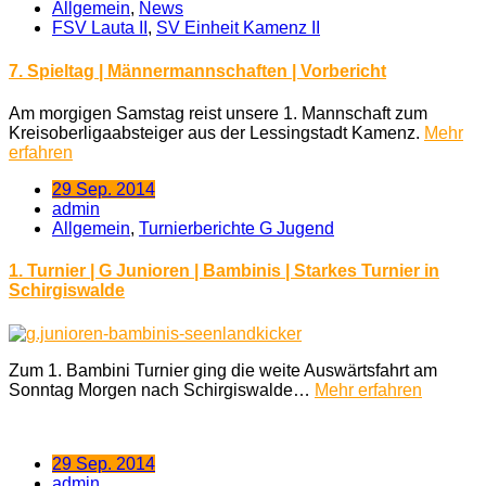
Allgemein
,
News
FSV Lauta II
,
SV Einheit Kamenz II
7. Spieltag | Männermannschaften | Vorbericht
Am morgigen Samstag reist unsere 1. Mannschaft zum
Kreisoberligaabsteiger aus der Lessingstadt Kamenz.
Mehr
erfahren
29 Sep. 2014
admin
Allgemein
,
Turnierberichte G Jugend
1. Turnier | G Junioren | Bambinis | Starkes Turnier in
Schirgiswalde
Zum 1. Bambini Turnier ging die weite Auswärtsfahrt am
Sonntag Morgen nach Schirgiswalde…
Mehr erfahren
29 Sep. 2014
admin