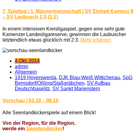
7. Spieltag | 1. Männermannschaft | SV Einheit Kamenz II
– SV Laubusch 2:3 (1:1)
In einem intensiven Kreisligaspiel, gegen eine sehr gute
Kamenzer Landesligareserve, gewinnen die Laubuscher
letztendlich etwas glücklich mit 2:3.
Mehr erfahren
4 Okt. 2014
admin
Allgemein
1919 Hoyerswerda
,
DJK Blau-Weiß Wittichenau
,
SpG
Bernsdorf/Oßling/Staßgräbchen
,
SV Aufbau
Deutschbaselitz
,
SV Sankt Marienstern
Vorschau | 03.10 – 06.10
Alle Seenlandkickerspiele auf einem Blick!
Von der Region, für die Region,
werde ein
Seenlandkicker
!