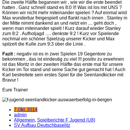
Die zweite Hälfte begannen wir , wie wir die erste beendet
hatten . Ganz schnell stand es 8:0 !!! Was ist los mit UNS ?
Können wir nicht mehr miteinander spielen ? Auf einmal wird
Max wunderbar freigespielt und flankt nach innen . Stanley in
der Mitte nimmt dankend an und netzt ein … geht doch ,
wenn man miteinander spielt ! Kurz darauf wieder Stanley
zum 8:2 . Aufholjagd …. denkste 9:2 ! Kurz vor Spielende
nochmal ein schöner Spielzug unserer Kicker und Max
spitzelt die Kulle zum 9:3 über die Linie .
Fazit :
negativ ist es in zwei Spielen 19 Gegentore zu
bekommen , das ist eindeutig zu viel !!! positiv zu erwehnen
ist das Moritz in der zweiten Hälfte das erste mal für unsere
Kicker im Tor stand und seine Sache gut gemacht hat ! Auch
Karl bestreitete sein erstes Spiel für die Seenlandkicker mit
Bravur !
Eure Trainer
7 Okt. 2014
admin
Allgemein
,
Spielberichte F Jugend (U8)
SV Aufbau Deutschbaselitz