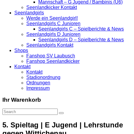
Mannschaft – G Jugend / Bambinis (U6)
Seenlandkicker Kontakt
Seenlandgirls
Werde ein Seenlandgirl!
Seenlandgirls C Junioren
Seenlandgirls C – Spielberichte & News
Seenlandgirls D Junioren
Seenlandgirls D – Spielberichte & News
Seenlandgirls Kontakt
Shops
Fanshop SV Laubusch
Fanshop Seenlandkicker
Kontakt
Kontakt
Stadionordnung
Ordnungen
Impressum
Ihr Warenkorb
5. Spieltag | E Jugend | Lehrstunde
gegen Wittichenau