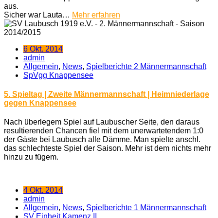
aus.
Sicher war Lauta…
Mehr erfahren
6 Okt. 2014
admin
Allgemein
,
News
,
Spielberichte 2 Männermannschaft
SpVgg Knappensee
5. Spieltag | Zweite Männermannschaft | Heimniederlage
gegen Knappensee
Nach überlegem Spiel auf Laubuscher Seite, den daraus
resultierenden Chancen fiel mit dem unerwartetendem 1:0
der Gäste bei Laubusch alle Dämme. Man spielte anschl.
das schlechteste Spiel der Saison. Mehr ist dem nichts mehr
hinzu zu fügem.
4 Okt. 2014
admin
Allgemein
,
News
,
Spielberichte 1 Männermannschaft
SV Einheit Kamenz II