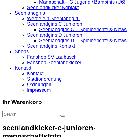
Mannschaft – G Jugend / Bambinis (U6)
Seenlandkicker Kontakt
Seenlandgirls
Werde ein Seenlandgirl!
Seenlandgirls C Junioren
Seenlandgirls C – Spielberichte & News
Seenlandgirls D Junioren
Seenlandgirls D – Spielberichte & News
Seenlandgirls Kontakt
Shops
Fanshop SV Laubusch
Fanshop Seenlandkicker
Kontakt
Kontakt
Stadionordnung
Ordnungen
Impressum
Ihr Warenkorb
seenlandkicker-c-junioren-
mannschaftsfoto