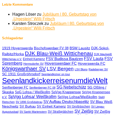
Letzte Kommentare
Hagen Löser
zu
Jubiläum | 80. Geburtstag von
„Urgestein“ Willi Fritsch
Karsten Stroczek
zu
Jubiläum | 80. Geburtstag von
„Urgestein“ Willi Fritsch
Schlagwörter
1919 Hoyerswerda
BSW Lausitz
DJK-Sokol-
Bischofswerdaer FV 08
DJK Blau-Weiß Wittichenau
Ralbitz/Horka
DJK blau/weiß
FSV Lauta
FSV
FSV Budissa Bautzen
Einheit Kamenz
Wittichenau e.V.
Spremberg
Hoyerswerdaer FC
Hoyerswerda FC
Hermsdorfer SV
Königswarthaer SV
LSV Bergen
LSV Bluno
Radeberger SV
SC 1911 Großröhrsdorf
Seenlandkicker on tour
SeenlandkickerreisenumdieWelt
SG Nebelschütz
SG Oßling /
Senftenberger FC
Senftenberger FC 08
Skaska
SpG Lohsa / Weißkollm
SpVgg Knappensee
SpVgg Knappensee
SpVgg Lohsa/ Weißkollm
SpVgg Lohsa/Weißkollm
e.V.
Stahl
SV Aufbau Deutschbaselitz
SV Blau Weiß
Rietschen
SV 1896 Großdubrau
Neschwitz
SV Burkau
SV Einheit Kamenz
SV Großräschen
SV Liegau-
SV Zeißig
SV Zeißig
SV Straßgräbchen
Augustusbad
SV Sankt Marienstern