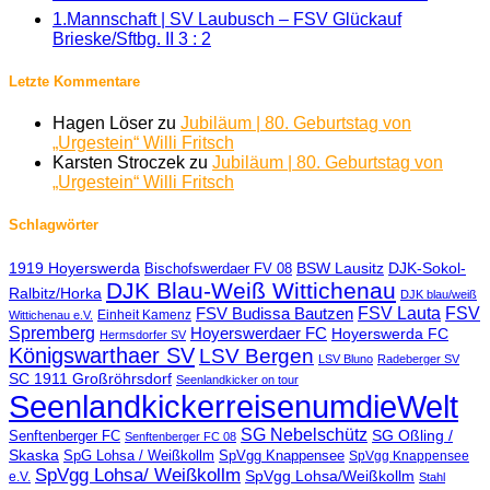
1.Mannschaft | SV Laubusch – FSV Glückauf
Brieske/Sftbg. II 3 : 2
Letzte Kommentare
Hagen Löser
zu
Jubiläum | 80. Geburtstag von
„Urgestein“ Willi Fritsch
Karsten Stroczek
zu
Jubiläum | 80. Geburtstag von
„Urgestein“ Willi Fritsch
Schlagwörter
1919 Hoyerswerda
BSW Lausitz
DJK-Sokol-
Bischofswerdaer FV 08
DJK Blau-Weiß Wittichenau
Ralbitz/Horka
DJK blau/weiß
FSV Lauta
FSV
FSV Budissa Bautzen
Einheit Kamenz
Wittichenau e.V.
Spremberg
Hoyerswerdaer FC
Hoyerswerda FC
Hermsdorfer SV
Königswarthaer SV
LSV Bergen
LSV Bluno
Radeberger SV
SC 1911 Großröhrsdorf
Seenlandkicker on tour
SeenlandkickerreisenumdieWelt
SG Nebelschütz
SG Oßling /
Senftenberger FC
Senftenberger FC 08
Skaska
SpG Lohsa / Weißkollm
SpVgg Knappensee
SpVgg Knappensee
SpVgg Lohsa/ Weißkollm
SpVgg Lohsa/Weißkollm
e.V.
Stahl