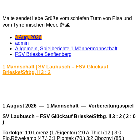
Malte sendet liebe Grüße vom schiefen Turm von Pisa und
vom Tyrrehnischen Meer. 🏞️🌊
3 Aug. 2026
admin
Allgemein
,
Spielberichte 1 Männermannschaft
FSV Brieske Senftenberg
1.Mannschaft | SV Laubusch – FSV Glückauf
Brieske/Sftbg. II 3 : 2
1.August 2026 — 1.Mannschaft — Vorbereitungsspiel
SV Laubusch – FSV Glückauf Brieske/Sftbg. II 3 : 2 ( 2 : 0
)
Torfolge:
1:0 Lorenz (1./Eigentor) 2:0 A.Thiel (12.) 3:0
Flo.Röwekamp (47.) 3:1 Piontek (70.) 3:2 Oboznyl (85.)