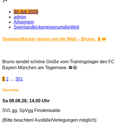
🏞️
30 Juli 2026
admin
Allgemein
SeenlandkickerreisenumdieWelt
Seenlandkicker reisen um die Welt – Bruno. 🧳❤️
Bruno sendet schöne Grüße vom Trainingslager des FC
Bayern München am Tegernsee. ⚽🤩
Seitennummerierung
1
2
…
301
der
Vorschau
Beiträge
Sa 08.08.26; 14.00 Uhr
SVL gg. SpVgg Finsterwalde
(Bitte beachten! Ausfälle/Verlegungen möglich)