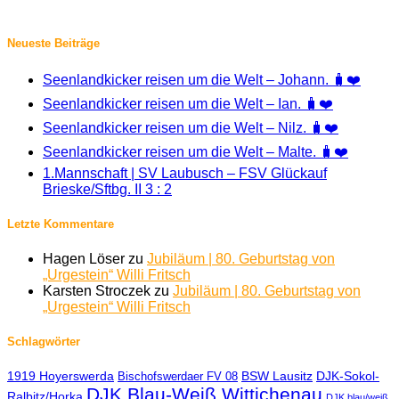
Neueste Beiträge
Seenlandkicker reisen um die Welt – Johann. 🧳❤️
Seenlandkicker reisen um die Welt – Ian. 🧳❤️
Seenlandkicker reisen um die Welt – Nilz. 🧳❤️
Seenlandkicker reisen um die Welt – Malte. 🧳❤️
1.Mannschaft | SV Laubusch – FSV Glückauf
Brieske/Sftbg. II 3 : 2
Letzte Kommentare
Hagen Löser
zu
Jubiläum | 80. Geburtstag von
„Urgestein“ Willi Fritsch
Karsten Stroczek
zu
Jubiläum | 80. Geburtstag von
„Urgestein“ Willi Fritsch
Schlagwörter
1919 Hoyerswerda
BSW Lausitz
DJK-Sokol-
Bischofswerdaer FV 08
DJK Blau-Weiß Wittichenau
Ralbitz/Horka
DJK blau/weiß