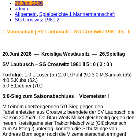
22 Juni 2026
admin
Allgemein
,
Spielberichte 1 Männermannschaft
SG Crostwitz 1981 2.
1.Mannschaft | SV Laubusch – SG Crostwitz 1981 II 5 : 0
20.Juni 2026 — Kreisliga Westlausitz — 26.Spieltag
SV Laubusch – SG Crostwitz 1981 II 5 : 0 ( 2 : 0 )
Torfolge:
1:0 L.Löser (5.) 2.:0 D.Pohl (9.) 3:0 M.Sarniak (55)
4:0 S.Kuba (62.)
5:0 E.Liebner (70.)
5:0-Sieg zum Saisonabschluss = Vizemeister !
Mit einem überzeugenden 5:0-Sieg gegen den
Tabellenletzten aus Crostwitz beendete der SV Laubusch die
Saison 2025/26. Da Blau-Weiß Milkel gleichzeitig gegen den
neuen Kreisligameister Traktor Malschwitz (Glückwunsch
zum Aufstieg !) unterlag, konnten die Schützlinge von
Andreas Born sogar noch die Vizemeisterschaft erringen!