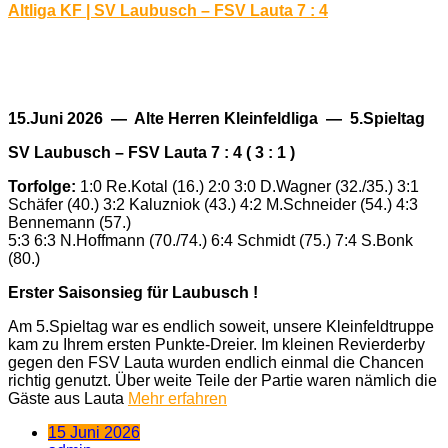
Altliga KF | SV Laubusch – FSV Lauta 7 : 4
15.Juni 2026 — Alte Herren Kleinfeldliga — 5.Spieltag
SV Laubusch – FSV Lauta 7 : 4 ( 3 : 1 )
Torfolge:
1:0 Re.Kotal (16.) 2:0 3:0 D.Wagner (32./35.) 3:1
Schäfer (40.) 3:2 Kaluzniok (43.) 4:2 M.Schneider (54.) 4:3
Bennemann (57.)
5:3 6:3 N.Hoffmann (70./74.) 6:4 Schmidt (75.) 7:4 S.Bonk
(80.)
Erster Saisonsieg für Laubusch !
Am 5.Spieltag war es endlich soweit, unsere Kleinfeldtruppe
kam zu Ihrem ersten Punkte-Dreier. Im kleinen Revierderby
gegen den FSV Lauta wurden endlich einmal die Chancen
richtig genutzt. Über weite Teile der Partie waren nämlich die
Gäste aus Lauta
Mehr erfahren
15 Juni 2026