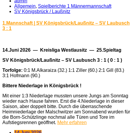
admin
Allgemein
,
Spielberichte 1 Männermannschaft
SV Königsbrück /​ Laußnitz
1.Mannschaft | SV Königsbrück/Laußnitz – SV Laubusch
3 : 1
14.Juni 2026 — Kreisliga Westlausitz — 25.Spieltag
SV Königsbrück/Laußnitz – SV Laubusch 3 : 1 ( 0 : 1 )
Torfolge:
0:1 M.Alkaraiza (32.) 1:1 Ziller (60.) 2:1 Gill (83.)
3:1 Hofmann (90.)
Bittere Niederlage in Königsbrück !
Mit einer 1:3 Niederlage mussten unsere Jungs am Sonntag
wieder nach Hause fahren. Erst die 4.Niederlage in dieser
Saison, aber doppelt bitte. Durch die überraschende
Heimniederlage der Malschwitzer am Sonnabend wurden für
die Born-Schützlinge nochmal alle Türen und Tore im
Aufstiegsrennen geöffnet.
Mehr erfahren
14 Juni 2026