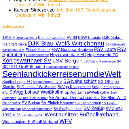
„Urgestein“ Willi Fritsch
Karsten Stroczek
zu
Jubiläum | 80. Geburtstag von
„Urgestein“ Willi Fritsch
Schlagwörter
1919 Hoyerswerda
BSW Lausitz
DJK-Sokol-
Bischofswerdaer FV 08
DJK Blau-Weiß Wittichenau
Ralbitz/Horka
DJK blau/weiß
FSV Lauta
FSV
FSV Budissa Bautzen
Einheit Kamenz
Wittichenau e.V.
Spremberg
Hoyerswerdaer FC
Hoyerswerda FC
Hermsdorfer SV
Königswarthaer SV
LSV Bergen
LSV Bluno
Radeberger SV
SC 1911 Großröhrsdorf
Seenlandkicker on tour
SeenlandkickerreisenumdieWelt
SG Nebelschütz
SG Oßling /
Senftenberger FC
Senftenberger FC 08
Skaska
SpG Lohsa / Weißkollm
SpVgg Knappensee
SpVgg Knappensee
SpVgg Lohsa/ Weißkollm
SpVgg Lohsa/Weißkollm
e.V.
Stahl
SV Aufbau Deutschbaselitz
SV Blau Weiß
Rietschen
SV 1896 Großdubrau
Neschwitz
SV Burkau
SV Einheit Kamenz
SV Großräschen
SV Liegau-
SV Zeißig
SV Zeißig
SV Straßgräbchen
Augustusbad
SV Sankt Marienstern
Westlausitzer Fußballverband
1993 e. V.
Thonberger SC
WFV
Westlausitzer Fußball Verband