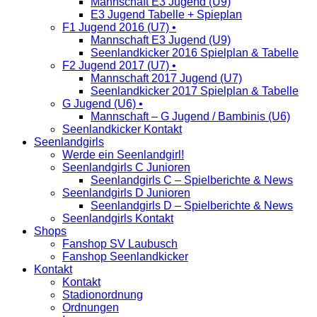
Mannschaft E3 Jugend (U9)
E3 Jugend Tabelle + Spieplan
F1 Jugend 2016 (U7) •
Mannschaft E3 Jugend (U9)
Seenlandkicker 2016 Spielplan & Tabelle
F2 Jugend 2017 (U7) •
Mannschaft 2017 Jugend (U7)
Seenlandkicker 2017 Spielplan & Tabelle
G Jugend (U6) •
Mannschaft – G Jugend / Bambinis (U6)
Seenlandkicker Kontakt
Seenlandgirls
Werde ein Seenlandgirl!
Seenlandgirls C Junioren
Seenlandgirls C – Spielberichte & News
Seenlandgirls D Junioren
Seenlandgirls D – Spielberichte & News
Seenlandgirls Kontakt
Shops
Fanshop SV Laubusch
Fanshop Seenlandkicker
Kontakt
Kontakt
Stadionordnung
Ordnungen