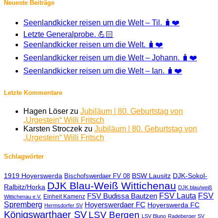
Neueste Beiträge
Seenlandkicker reisen um die Welt – Til. 🧳❤️
Letzte Generalprobe. 💪🏻
Seenlandkicker reisen um die Welt. 🧳❤️
Seenlandkicker reisen um die Welt – Johann. 🧳❤️
Seenlandkicker reisen um die Welt – Ian. 🧳❤️
Letzte Kommentare
Hagen Löser
zu
Jubiläum | 80. Geburtstag von
„Urgestein“ Willi Fritsch
Karsten Stroczek
zu
Jubiläum | 80. Geburtstag von
„Urgestein“ Willi Fritsch
Schlagwörter
1919 Hoyerswerda
BSW Lausitz
DJK-Sokol-
Bischofswerdaer FV 08
DJK Blau-Weiß Wittichenau
Ralbitz/Horka
DJK blau/weiß
FSV Lauta
FSV
FSV Budissa Bautzen
Einheit Kamenz
Wittichenau e.V.
Spremberg
Hoyerswerdaer FC
Hoyerswerda FC
Hermsdorfer SV
Königswarthaer SV
LSV Bergen
LSV Bluno
Radeberger SV