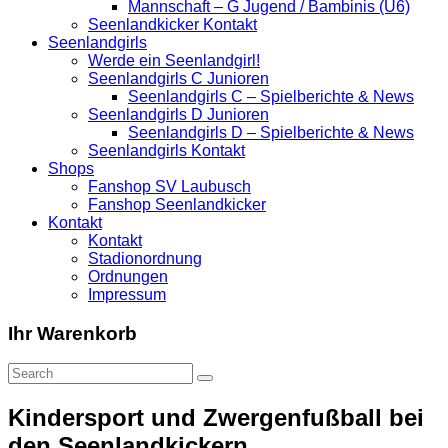
Mannschaft – G Jugend / Bambinis (U6)
Seenlandkicker Kontakt
Seenlandgirls
Werde ein Seenlandgirl!
Seenlandgirls C Junioren
Seenlandgirls C – Spielberichte & News
Seenlandgirls D Junioren
Seenlandgirls D – Spielberichte & News
Seenlandgirls Kontakt
Shops
Fanshop SV Laubusch
Fanshop Seenlandkicker
Kontakt
Kontakt
Stadionordnung
Ordnungen
Impressum
Ihr Warenkorb
Kindersport und Zwergenfußball bei
den Seenlandkickern