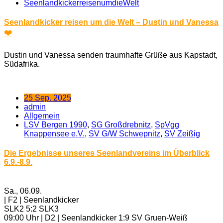
SeenlandkickerreisenumdieWelt
Seenlandkicker reisen um die Welt – Dustin und Vanessa
❤️
Dustin und Vanessa senden traumhafte Grüße aus Kapstadt,
Südafrika.
25 Sep. 2025
admin
Allgemein
LSV Bergen 1990
,
SG Großdrebnitz
,
SpVgg
Knappensee e.V.
,
SV G/W Schwepnitz
,
SV Zeißig
Die Ergebnisse unseres Seenlandvereins im Überblick
6.9.-8.9.
Sa., 06.09.
| F2 | Seenlandkicker
SLK2 5:2 SLK3
09:00 Uhr | D2 | Seenlandkicker 1:9 SV Gruen-Weiß