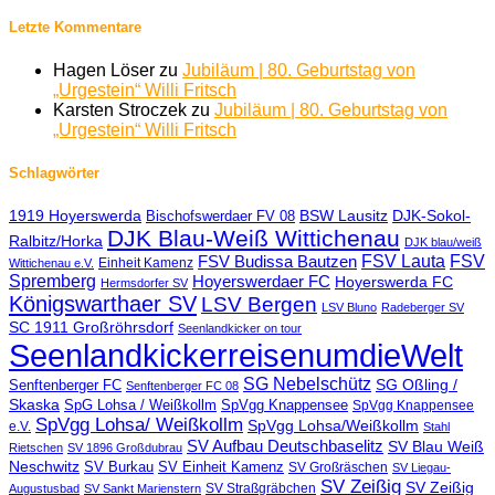
Letzte Kommentare
Hagen Löser
zu
Jubiläum | 80. Geburtstag von
„Urgestein“ Willi Fritsch
Karsten Stroczek
zu
Jubiläum | 80. Geburtstag von
„Urgestein“ Willi Fritsch
Schlagwörter
BSW Lausitz
DJK-Sokol-
1919 Hoyerswerda
Bischofswerdaer FV 08
DJK Blau-Weiß Wittichenau
Ralbitz/Horka
DJK blau/weiß
FSV Lauta
FSV
FSV Budissa Bautzen
Einheit Kamenz
Wittichenau e.V.
Spremberg
Hoyerswerdaer FC
Hoyerswerda FC
Hermsdorfer SV
Königswarthaer SV
LSV Bergen
LSV Bluno
Radeberger SV
SC 1911 Großröhrsdorf
Seenlandkicker on tour
SeenlandkickerreisenumdieWelt
SG Nebelschütz
SG Oßling /
Senftenberger FC
Senftenberger FC 08
Skaska
SpG Lohsa / Weißkollm
SpVgg Knappensee
SpVgg Knappensee
SpVgg Lohsa/ Weißkollm
SpVgg Lohsa/Weißkollm
e.V.
Stahl
SV Aufbau Deutschbaselitz
SV Blau Weiß
Rietschen
SV 1896 Großdubrau
Neschwitz
SV Einheit Kamenz
SV Burkau
SV Großräschen
SV Liegau-
SV Zeißig
SV Zeißig
SV Straßgräbchen
Augustusbad
SV Sankt Marienstern