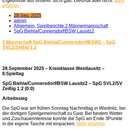
Ergebnisse aus unserer Sicht gab. Diesmal aber nicht.
Mehr
erfahren
28 Sep. 2025
admin
Allgemein
,
Spielberichte 2 Männermannschaft
SpG Biehla/Cunnersdorf/BSW Lausitz2
2.Mannschaft SpG Biehla/Cunnersdorf/BSW2 – SpG
SVL2/Zeißig 1:2
28.September 2025 – Kreisklasse Westlausitz –
6.Spieltag
SpG Biehla/Cunnersdorf/BSW Lausitz2 – SpG SVL2/SV
Zeißig 1:2 (0:0)
Arbeitssieg
Die SpG war am frühen Sonntag Nachmittag in Wiednitz, bei
der dortigen Spielgemeinschaft zu Gast. Bei bestem Wetter
und Zuschauerinteresse konnte die SpG am Ende 3Punkte
in die eigene Tasche mit einpacken.
Mehr erfahren