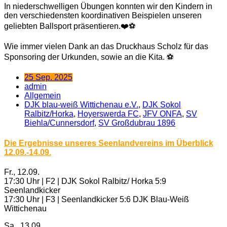
In niederschwelligen Übungen konnten wir den Kindern in
den verschiedensten koordinativen Beispielen unseren
geliebten Ballsport präsentieren.❤️⚽
Wie immer vielen Dank an das Druckhaus Scholz für das
Sponsoring der Urkunden, sowie an die Kita. ⚽
25 Sep. 2025
admin
Allgemein
DJK blau-weiß Wittichenau e.V.
,
DJK Sokol
Ralbitz/Horka
,
Hoyerswerda FC
,
JFV ONFA
,
SV
Biehla/Cunnersdorf
,
SV Großdubrau 1896
Die Ergebnisse unseres Seenlandvereins im Überblick
12.09.-14.09.
Fr., 12.09.
17:30 Uhr | F2 | DJK Sokol Ralbitz/ Horka 5:9
Seenlandkicker
17:30 Uhr | F3 | Seenlandkicker 5:6 DJK Blau-Weiß
Wittichenau
Sa., 13.09.