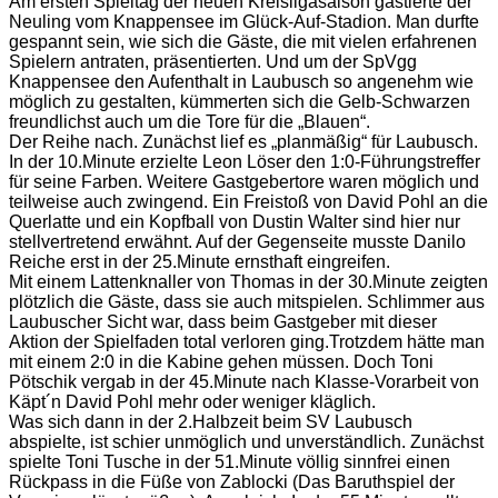
Am ersten Spieltag der neuen Kreisligasaison gastierte der
Neuling vom Knappensee im Glück-Auf-Stadion. Man durfte
gespannt sein, wie sich die Gäste, die mit vielen erfahrenen
Spielern antraten, präsentierten.
Und um der SpVgg
Knappensee den Aufenthalt in Laubusch so angenehm wie
möglich zu gestalten, kümmerten sich die Gelb-Schwarzen
freundlichst auch um die Tore für die „Blauen“.
Der Reihe nach. Zunächst lief es „planmäßig“ für Laubusch.
In der 10.Minute erzielte Leon Löser den 1:0-Führungstreffer
für seine Farben. Weitere Gastgebertore waren möglich und
teilweise auch zwingend. Ein Freistoß von David Pohl an die
Querlatte und ein Kopfball von Dustin Walter sind hier nur
stellvertretend erwähnt. Auf der Gegenseite musste Danilo
Reiche erst in der 25.Minute ernsthaft eingreifen.
Mit einem Lattenknaller von Thomas in der 30.Minute zeigten
plötzlich die Gäste, dass sie auch mitspielen. Schlimmer aus
Laubuscher Sicht war, dass beim Gastgeber mit dieser
Aktion der Spielfaden total verloren ging.Trotzdem hätte man
mit einem 2:0 in die Kabine gehen müssen. Doch Toni
Pötschik vergab in der 45.Minute nach Klasse-Vorarbeit von
Käpt´n David Pohl mehr oder weniger kläglich.
Was sich dann in der 2.Halbzeit beim SV Laubusch
abspielte, ist schier unmöglich und unverständlich. Zunächst
spielte Toni Tusche in der 51.Minute völlig sinnfrei einen
Rückpass in die Füße von Zablocki (Das Baruthspiel der