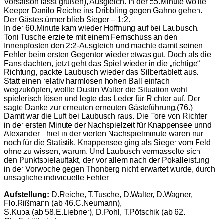
Vorsaison lässt grüßen), Ausgleich. In der 55.Minute wollte
Keeper Danilo Reiche ins Dribbling gegen Gahno gehen.
Der Gästestürmer blieb Sieger – 1:2.
In der 60.Minute kam wieder Hoffnung auf bei Laubusch.
Toni Tusche erzielte mit einem Fernschuss an den
Innenpfosten den 2:2-Ausgleich und machte damit seinen
Fehler beim ersten Gegentor wieder etwas gut. Doch als die
Fans dachten, jetzt geht das Spiel wieder in die „richtige“
Richtung, packte Laubusch wieder das Silbertablett aus.
Statt einen relativ harmlosen hohen Ball einfach
wegzuköpfen, wollte Dustin Walter die Situation wohl
spielerisch lösen und legte das Leder für Richter auf. Der
sagte Danke zur erneuten erneuten Gästeführung.(76.)
Damit war die Luft bei Laubusch raus. Die Tore von Richter
in der ersten Minute der Nachspielzeit für Knappensee unnd
Alexander Thiel in der vierten Nachspielminute waren nur
noch für die Statistik. Knappensee ging als Sieger vom Feld
ohne zu wissen, warum. Und Laubusch vermasselte sich
den Punktspielauftakt, der vor allem nach der Pokalleistung
in der Vorwoche gegen Thonberg nicht erwartet wurde, durch
unsägliche individuelle Fehler.
Aufstellung:
D.Reiche, T.Tusche, D.Walter, D.Wagner,
Flo.Rißmann (ab 46.C.Neumann),
S.Kuba (ab 58.E.Liebner), D.Pohl, T.Pötschik (ab 62.