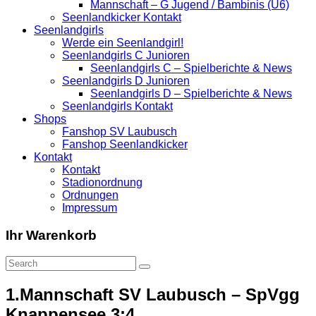
Mannschaft – G Jugend / Bambinis (U6)
Seenlandkicker Kontakt
Seenlandgirls
Werde ein Seenlandgirl!
Seenlandgirls C Junioren
Seenlandgirls C – Spielberichte & News
Seenlandgirls D Junioren
Seenlandgirls D – Spielberichte & News
Seenlandgirls Kontakt
Shops
Fanshop SV Laubusch
Fanshop Seenlandkicker
Kontakt
Kontakt
Stadionordnung
Ordnungen
Impressum
Ihr Warenkorb
1.Mannschaft SV Laubusch – SpVgg
Knappensee 3:4