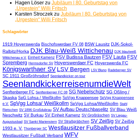
Hagen Löser
zu
Jubiläum | 80. Geburtstag von
„Urgestein“ Willi Fritsch
Karsten Stroczek
zu
Jubiläum | 80. Geburtstag von
„Urgestein“ Willi Fritsch
Schlagwörter
1919 Hoyerswerda
BSW Lausitz
DJK-Sokol-
Bischofswerdaer FV 08
DJK Blau-Weiß Wittichenau
Ralbitz/Horka
DJK blau/weiß
FSV Lauta
FSV
FSV Budissa Bautzen
Einheit Kamenz
Wittichenau e.V.
Spremberg
Hoyerswerdaer FC
Hoyerswerda FC
Hermsdorfer SV
Königswarthaer SV
LSV Bergen
LSV Bluno
Radeberger SV
SC 1911 Großröhrsdorf
Seenlandkicker on tour
SeenlandkickerreisenumdieWelt
SG Nebelschütz
SG Oßling /
Senftenberger FC
Senftenberger FC 08
Skaska
SpG Lohsa / Weißkollm
SpVgg Knappensee
SpVgg Knappensee
SpVgg Lohsa/ Weißkollm
SpVgg Lohsa/Weißkollm
e.V.
Stahl
SV Aufbau Deutschbaselitz
SV Blau Weiß
Rietschen
SV 1896 Großdubrau
Neschwitz
SV Burkau
SV Einheit Kamenz
SV Großräschen
SV Liegau-
SV Zeißig
SV Zeißig
SV Straßgräbchen
Augustusbad
SV Sankt Marienstern
Westlausitzer Fußballverband
1993 e. V.
Thonberger SC
WFV
Westlausitzer Fußball Verband