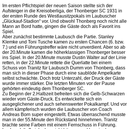
Im ersten Pflichtspiel der neuen Saison stellte sich der
Aufsteiger in die Kreisoberliga, der Thonberger SC 1931 in
der ersten Runde des Westlausitzpokals im Laubuscher
„Glückauf-Stadion“ vor. Und obwohl Thonberg noch nicht alle
Mann an Bord hatte, gingen die Gäste doch als Favorit ins
Spiel.
Aber zunächst bestimmte Laubusch die Partie. Stanley
Klemke und Toni Tusche kamen zu ersten Chancen (6. bzw.
7.) und ein Führungstreffer wäre nicht unverdient. Aber so ab
der 20.Minute kamen die höherklassigen Thonberger besser
ins Spiel. In der 20.Minute musste Dustin Walter auf der Linie
retten, in der 22.Minute rettete die Querlatte bei einem
Schuss von Tranitz für Laubusch Dumm von Thonberg, dass
man sich in dieser Phase durch eine saublöde Ampelkarte
selbst schwächte. Doch trotz Unterzahl, der Druck der Gäste
wurde immer stärker. Die letzten Minuten vor der Pause
gehörten eindeutig dem Thonberger SC.
Zu Beginn der 2.Halbzeit befreiten sich die Gelb-Schwarzen
wieder vom Gäste-Druck. Es entwickelte sich ein
ausgeglichener und auch sehenswerter Pokalkampf. Und vor
allem kämpferisch wurden die Laubuscher von Coach
Andreas Born super eingestellt. Etwas überraschend musste
man in der 55.Minute den Rückstand hinnehmen. Tranitz
brachte seine Farben mit einem Fernschuss in Führung.