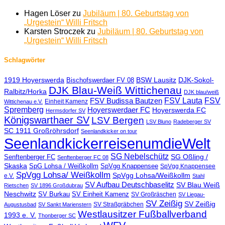
Hagen Löser
zu
Jubiläum | 80. Geburtstag von
„Urgestein“ Willi Fritsch
Karsten Stroczek
zu
Jubiläum | 80. Geburtstag von
„Urgestein“ Willi Fritsch
Schlagwörter
1919 Hoyerswerda
BSW Lausitz
DJK-Sokol-
Bischofswerdaer FV 08
DJK Blau-Weiß Wittichenau
Ralbitz/Horka
DJK blau/weiß
FSV Lauta
FSV
FSV Budissa Bautzen
Einheit Kamenz
Wittichenau e.V.
Spremberg
Hoyerswerdaer FC
Hoyerswerda FC
Hermsdorfer SV
Königswarthaer SV
LSV Bergen
LSV Bluno
Radeberger SV
SC 1911 Großröhrsdorf
Seenlandkicker on tour
SeenlandkickerreisenumdieWelt
SG Nebelschütz
SG Oßling /
Senftenberger FC
Senftenberger FC 08
Skaska
SpG Lohsa / Weißkollm
SpVgg Knappensee
SpVgg Knappensee
SpVgg Lohsa/ Weißkollm
SpVgg Lohsa/Weißkollm
e.V.
Stahl
SV Aufbau Deutschbaselitz
SV Blau Weiß
Rietschen
SV 1896 Großdubrau
Neschwitz
SV Burkau
SV Einheit Kamenz
SV Großräschen
SV Liegau-
SV Zeißig
SV Zeißig
SV Straßgräbchen
Augustusbad
SV Sankt Marienstern
Westlausitzer Fußballverband
1993 e. V.
Thonberger SC