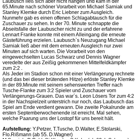
Laubusch ließ sich aber nicht hängen und kam in der
65.Minute nach schöner Vorarbeit von Michael Sarniak und
Stanley Klemke durch Eric Liebner zum Ausgleich.
Nunmehr gab es einen offenen Schlagabtausch für die
Zuschauer zu sehen. In der 70. Minute schnappte die
Abseitsfalle der Laubuscher nicht zu und der erfahrene
Lennart Franke konnte mit einem Alleingang die erneute
Gästeführung erzielen. Laubusch`s Neuzugang Michael
Sarniak ließ aber mit dem erneuten Ausgleich nur zwei
Minuten auf sich warten. Die Vorarbeit von den
eingewechselten Lucas Schwarz und Dennis Wagner
veredelte der aus Zeißig gekommenen Mittelfeldkämpfer
zum 2:2 .
Als Jeder im Stadion schon mit einer Verlängerung rechnete
(und das bei dieser brütenden Hitze) erlöste Stanley Klemke
in der 89.Minute mit seinem sehenswerten Treffer nach
Tusche-Flanke zum 3:2 Spieler und Zuschauer vom
Verlängerungs-Grauen. Das war´s. Leon Lösers Tor zum 4:2
in der Nachspielzeit unterstrich nur noch, das Laubusch das
Spiel am Ende verdient gewann. Die zweite Pokalrunde am
ersten Septemberwochenende ist erreicht. Mal sehen,
welche Paarung uns der Lostopf für uns bereit hält.
Aufstellung:
Y.Petzer, T.Tusche, D.Walter, E.Stolarski,
Flo.Rißmann (ab 55. D.Wagner)